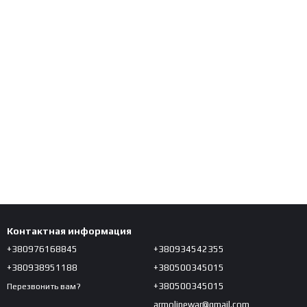
Контактная информация
+380976168845
+380934542355
+380938951188
+380500345015
+380500345015
Перезвонить вам?
armolinewar@gmail.com