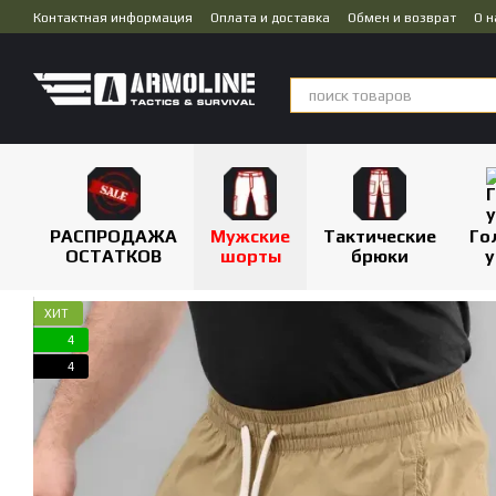
Перейти к основному контенту
Контактная информация
Оплата и доставка
Обмен и возврат
О н
Публичная оферта
Дропшиппинг
РАСПРОДАЖА
Мужские
Тактические
Го
ОСТАТКОВ
шорты
брюки
у
ХИТ
4
4