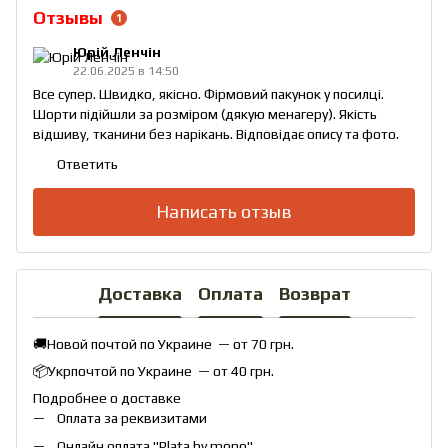
Отзывы
1
Юрій Ленчін
22.06.2025 в 14:50
Все супер. Швидко, якісно. Фірмовий пакунок у посилці.
Шорти підійшли за розміром (дякую менагеру). Якість
відшиву, тканини без нарікань. Відповідає опису та фото.
Ответить
Написать отзыв
Доставка
Оплата
Возврат
🚚Новой почтой по Украине — от 70 грн.
📦Укрпочтой по Украине — от 40 грн.
Подробнее о доставке
Оплата за реквизитами
Онлайн оплата "
Plata by mono
"