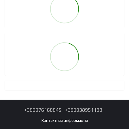
+380976168845
+380938951188
Контактная информация