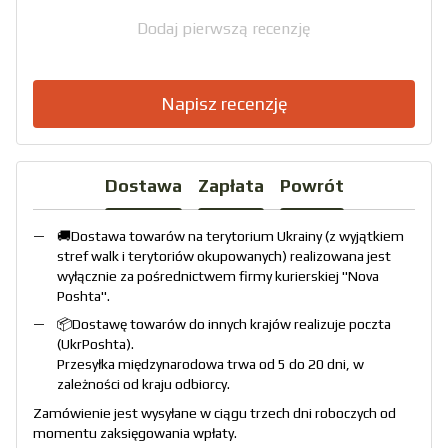
Dodaj pierwszą recenzję
Napisz recenzję
Dostawa
Zapłata
Powrót
🚚Dostawa towarów na terytorium Ukrainy (z wyjątkiem
stref walk i terytoriów okupowanych) realizowana jest
wyłącznie za pośrednictwem firmy kurierskiej "
Nova
Poshta
".
📦Dostawę towarów do innych krajów realizuje poczta
(
UkrPoshta
).
Przesyłka międzynarodowa trwa od 5 do 20 dni, w
zależności od kraju odbiorcy.
Zamówienie jest wysyłane w ciągu trzech dni roboczych od
momentu zaksięgowania wpłaty.