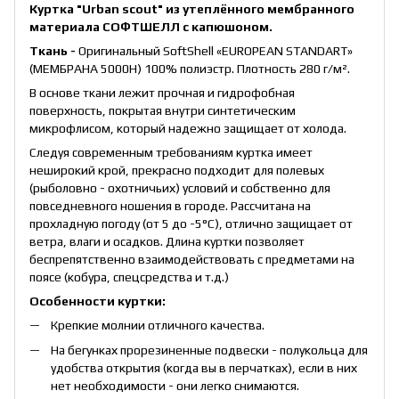
Куртка "Urban scout" из утеплённого мембранного
материала СОФТШЕЛЛ с капюшоном.
Ткань -
Оригинальный SoftShell «EUROPEAN STANDART»
(МЕМБРАНА 5000Н) 100% полиэстр. Плотность 280 г/м².
В основе ткани лежит прочная и гидрофобная
поверхность, покрытая внутри синтетическим
микрофлисом, который надежно защищает от холода.
Следуя современным требованиям куртка имеет
неширокий крой, прекрасно подходит для полевых
(рыболовно - охотничьих) условий и собственно для
повседневного ношения в городе. Рассчитана на
прохладную погоду (от 5 до -5°C), отлично защищает от
ветра, влаги и осадков. Длина куртки позволяет
беспрепятственно взаимодействовать с предметами на
поясе (кобура, спецсредства и т.д.)
Особенности куртки:
Крепкие молнии отличного качества.
На бегунках прорезиненные подвески - полукольца для
удобства открытия (когда вы в перчатках), если в них
нет необходимости - они легко снимаются.