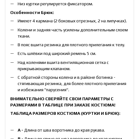
Низ куртки регулируется фиксатором.
Особенности Брюк:
Имеют 4 кармана (2 боковых отрезных, 2 на липучках).
Колени и задняя часть усилены дополнительным слоем
ткани.
В пояс вшита резинка для плотного прилегания к телу.
Есть шлёвки под широкий ремень 5 см.
Над коленями вшита вентиляционная сетка с
прикрывающим клапаном.
С обратной стороны колена и в районе ботинка -
стягивающая резинка, для более плотного прилегания
и избежания "парусения".
ВНИМАТЕЛЬНО СВЕРЯЙТЕ СВОИ ПАРАМЕТРЫ С
РАЗМЕРАМИ В ТАБЛИЦЕ ПРИ ЗАКАЗЕ КОСТЮМА!
ТАБЛИЦА РАЗМЕРОВ КОСТЮМА (КУРТКИ И БРЮК):
А -
Длина от шва воротника до края рукава.
B -
Длина по спине от шва воротника до края куртки.