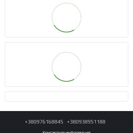
+380976168845
+380938951188
Контактная информация