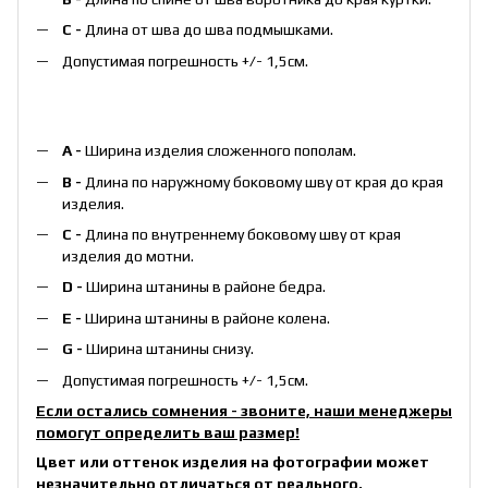
С -
Длина от шва до шва подмышками.
Допустимая погрешность +/- 1,5см.
А -
Ширина изделия сложенного пополам.
B -
Длина по наружному боковому шву от края до края
изделия.
С -
Длина по внутреннему боковому шву от края
изделия до мотни.
D -
Ширина штанины в районе бедра.
E -
Ширина штанины в районе колена.
G -
Ширина штанины снизу.
Допустимая погрешность +/- 1,5см.
Если остались сомнения - звоните, наши менеджеры
помогут определить ваш размер!
Цвет или оттенок изделия на фотографии может
незначительно отличаться от реального.