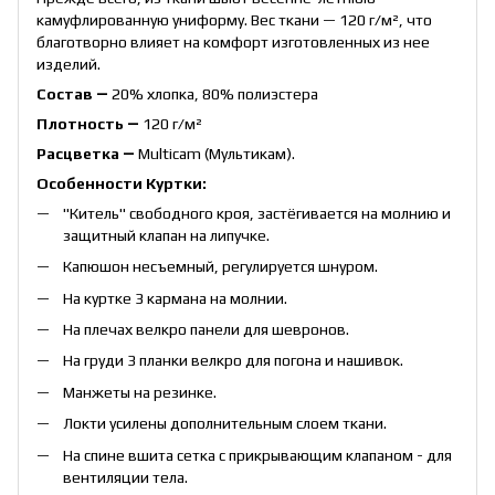
камуфлированную униформу. Вес ткани — 120 г/м², что
благотворно влияет на комфорт изготовленных из нее
изделий.
Состав ―
20% хлопка, 80% полиэстера
Плотность ―
120 г/м²
Расцветка ―
Multicam (Мультикам).
Особенности Куртки:
"Китель" свободного кроя, застёгивается на молнию и
защитный клапан на липучке.
Капюшон несъемный, регулируется шнуром.
На куртке 3 кармана на молнии.
На плечах велкро панели для шевронов.
На груди 3 планки велкро для погона и нашивок.
Манжеты на резинке.
Локти усилены дополнительным слоем ткани.
На спине вшита сетка с прикрывающим клапаном - для
вентиляции тела.