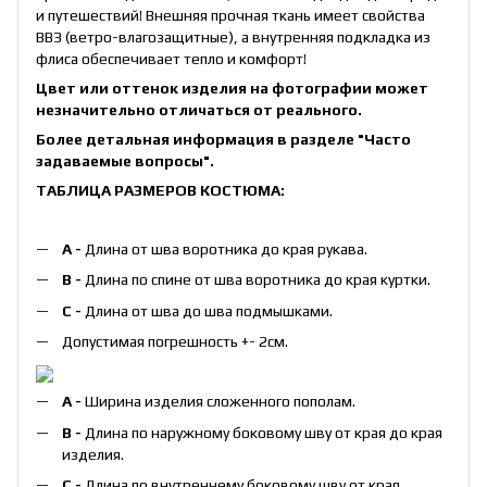
и путешествий! Внешняя прочная ткань имеет свойства
ВВЗ (ветро-влагозащитные), а внутренняя подкладка из
флиса обеспечивает тепло и комфорт!
Цвет или оттенок изделия на фотографии может
незначительно отличаться от реального.
Более детальная информация в разделе
"Часто
задаваемые вопросы"
.
ТАБЛИЦА РАЗМЕРОВ КОСТЮМА:
А -
Длина от шва воротника до края рукава.
B -
Длина по спине от шва воротника до края куртки.
С -
Длина от шва до шва подмышками.
Допустимая погрешность +- 2см.
А -
Ширина изделия сложенного пополам.
B -
Длина по наружному боковому шву от края до края
изделия.
С -
Длина по внутреннему боковому шву от края