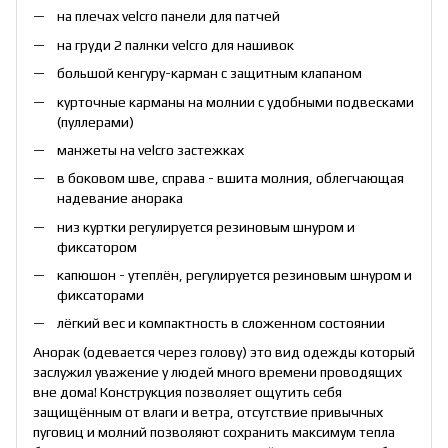
на плечах velcro панели для патчей
на груди 2 палнки velcro для нашивок
большой кенгуру-карман с защитным клапаном
курточные карманы на молнии с удобными подвесками
(пуллерами)
манжеты на velcro застежках
в боковом шве, справа - вшита молния, облегчающая
надевание анорака
низ куртки регулируется резиновым шнуром и
фиксатором
капюшон - утеплён, регулируется резиновым шнуром и
фиксаторами
лёгкий вес и компактность в сложенном состоянии
Анорак (одевается через голову) это вид одежды который
заслужил уважение у людей много времени проводящих
вне дома! Конструкция позволяет ощутить себя
защищённым от влаги и ветра, отсутствие привычных
пуговиц и молний позволяют сохранить максимум тепла