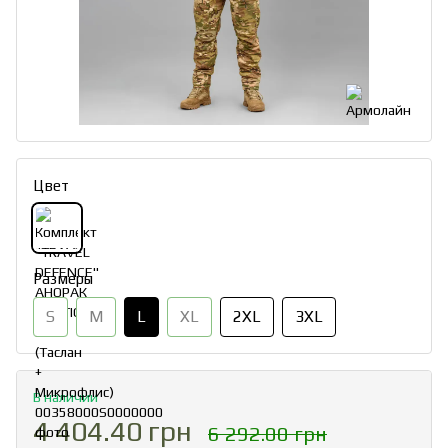
Цвет
Размеры
S
M
L
XL
2XL
3XL
В наличии
4 404.40 грн
6 292.00 грн