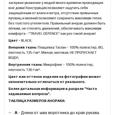
заслужил уважение у людей много времени проводящих
вне дома! Конструкция позволяет ощутить себя
защищённым от влаги и ветра, отсутствие привычных
пуговиц и молний позволяют сохранить максимум тепла
без толстого утеплителя. Правильный анорак должен быть
лёгким, не стеснять движений, обеспечивать максимум
комфорта - "TRAVEL DEFENCE" как раз такой анорак!
Цвет -
BLACK.
Внешняя ткань
: Плащевка Таслан - 100% полиэстер, ВО,
плотность 135 г\
м²
. Мягкая, матовая. НЕ ПРОПУСКАЕТ
ВОДУ!.
Внутренняя ткань
: Микрофлис - 100% полиэстер,
плотность 130 г\м².
Цвет или оттенок изделия на фотографии может
незначительно отличаться от реального.
Более детальная информация в разделе
"Часто
задаваемые вопросы"
.
ТАБЛИЦА РАЗМЕРОВ АНОРАКА:
А
- Длина от шва воротника до края рукава.