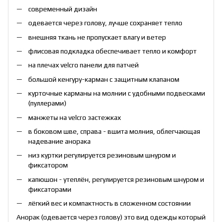
современный дизайн
одевается через голову, лучше сохраняет тепло
внешняя ткань не пропускает влагу и ветер
флисовая подкладка обеспечивает тепло и комфорт
на плечах velcro панели для патчей
большой кенгуру-карман с защитным клапаном
курточные карманы на молнии с удобными подвесками
(пуллерами)
манжеты на velcro застежках
в боковом шве, справа - вшита молния, облегчающая
надевание анорака
низ куртки регулируется резиновым шнуром и
фиксатором
капюшон - утеплён, регулируется резиновым шнуром и
фиксаторами
лёгкий вес и компактность в сложенном состоянии
Анорак (одевается через голову) это вид одежды который