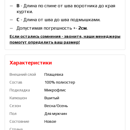
B
- Длина по спине от шва воротника до края
куртки.
С
- Длина от шва до шва подмышками.
Допустимая погрешность +-
2см
.
Если остались сомнения - звоните, наши менеджеры
помогут определить ваш размер!
Характеристики
Внешний слой
Плащевка
Состав
100% полиэстер
Подкладка
Микрофлис
Капюшон
Вшитый
Сезон
Весна/Осень
Пол
Для мужчин
Состояние
Новое
Страна