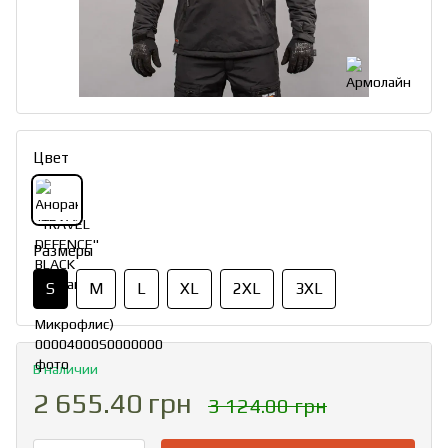
Цвет
Размеры
S
M
L
XL
2XL
3XL
В наличии
2 655.40 грн
3 124.00 грн