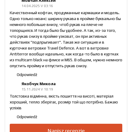
Мовчан Алексей
14.04.2025 V 03:16
Качественный кофтан, продуманные кармашки и модель.
Одно только нюанс: ширину рукава в пройме буквально бы
немного побольше внизу, чтоб рукав на плече не
топорщился. И тогда было бы удобнее. А так, из-за того,
что рукав снизу в пройме узковат, он при активных
действиях "подпрыгивает". Такая же ситуация и в
курточке ветровке Travel Defence. А вот в ветровке
Antiterror вообще идеально, как когда-то было в куртках
из multicam black на флисе и М65. В общем, нужно немного
опустить пройму и отпустить рукав снизу.
Odpowiedź
Якобчук Микола
15.11.2024 V 10:19
Толстовка відмінна, якість пошиття на висоті, матеріал
хороший, тепло зберігає, розмір той що потрібно. Бажаю
успіхів
Odpowiedź
Napisz recenzję