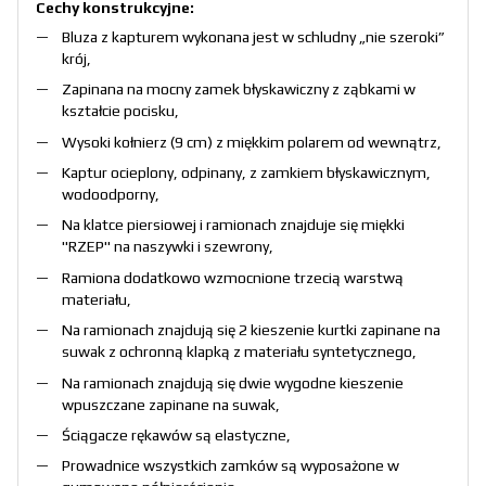
Cechy konstrukcyjne:
Bluza z kapturem wykonana jest w schludny „nie szeroki”
krój,
Zapinana na mocny zamek błyskawiczny z ząbkami w
kształcie pocisku,
Wysoki kołnierz (9 cm) z miękkim polarem od wewnątrz,
Kaptur ocieplony, odpinany, z zamkiem błyskawicznym,
wodoodporny,
Na klatce piersiowej i ramionach znajduje się miękki
"RZEP" na naszywki i szewrony,
Ramiona dodatkowo wzmocnione trzecią warstwą
materiału,
Na ramionach znajdują się 2 kieszenie kurtki zapinane na
suwak z ochronną klapką z materiału syntetycznego,
Na ramionach znajdują się dwie wygodne kieszenie
wpuszczane zapinane na suwak,
Ściągacze rękawów są elastyczne,
Prowadnice wszystkich zamków są wyposażone w