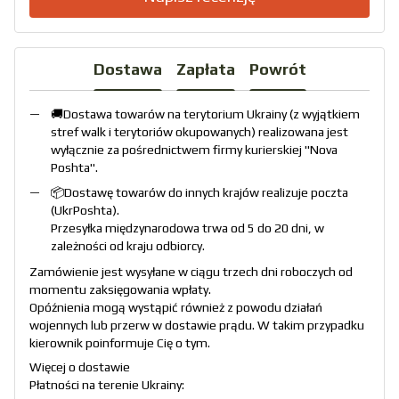
Dostawa
Zapłata
Powrót
🚚Dostawa towarów na terytorium Ukrainy (z wyjątkiem
stref walk i terytoriów okupowanych) realizowana jest
wyłącznie za pośrednictwem firmy kurierskiej "
Nova
Poshta
".
📦Dostawę towarów do innych krajów realizuje poczta
(
UkrPoshta
).
Przesyłka międzynarodowa trwa od 5 do 20 dni, w
zależności od kraju odbiorcy.
Zamówienie jest wysyłane w ciągu trzech dni roboczych od
momentu zaksięgowania wpłaty.
Opóźnienia mogą wystąpić również z powodu działań
wojennych lub przerw w dostawie prądu. W takim przypadku
kierownik poinformuje Cię o tym.
Więcej o dostawie
Płatności na terenie Ukrainy: