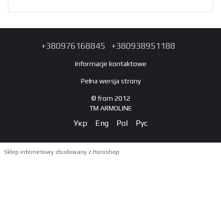
+380976168845
+380938951188
Informacje kontaktowe
Pełna wersja strony
© from 2012
TM ARMOLINE
Укр
Eng
Pol
Рус
Sklep internetowy zbudowany z Horoshop