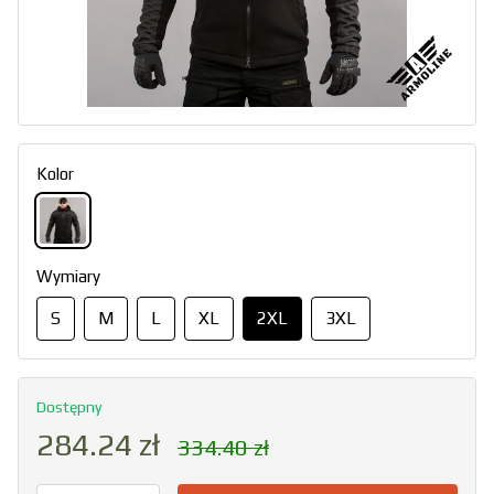
Kolor
Wymiary
S
M
L
XL
2XL
3XL
Dostępny
284.24 zł
334.40 zł