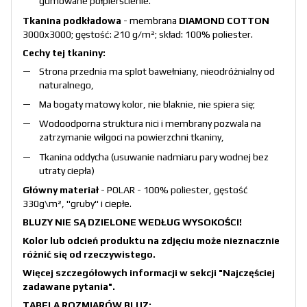
gumowane półpierścienie.
Tkanina podkładowa
- membrana
DIAMOND COTTON
3000x3000; gęstość: 210 g/m²; skład: 100% poliester.
Cechy tej tkaniny:
Strona przednia ma splot bawełniany, nieodróżnialny od
naturalnego,
Ma bogaty matowy kolor, nie blaknie, nie spiera się;
Wodoodporna struktura nici i membrany pozwala na
zatrzymanie wilgoci na powierzchni tkaniny,
Tkanina oddycha (usuwanie nadmiaru pary wodnej bez
utraty ciepła)
Główny materiał
- POLAR - 100% poliester, gęstość
330g\m², "gruby" i ciepłe.
BLUZY NIE SĄ DZIELONE WEDŁUG WYSOKOŚCI!
Kolor lub odcień produktu na zdjęciu może nieznacznie
różnić się od rzeczywistego.
Więcej szczegółowych informacji w sekcji
"Najczęściej
zadawane pytania"
.
TABELA ROZMIARÓW BLUZ: