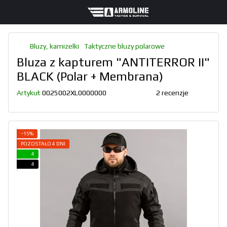
Bluzy, kamizelki
Taktyczne bluzy polarowe
Bluza z kapturem "ANTITERROR II"
BLACK (Polar + Membrana)
Artykuł:
0025002XL0000000
2 recenzje
−15%
POZOSTAŁO 4 DNI
4
4