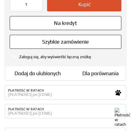
Kupić
Na kredyt
Szybkie zamówienie
Zaloguj się, aby wyświetlić łączną zniżkę
%
Dodaj do ulubionych
Dla porównania
PŁATNOŚĆ W RATACH
{PŁATNOŚCI} po {CENIE}
PŁATNOŚĆ W RATACH
{PŁATNOŚCI} po {CENIE}