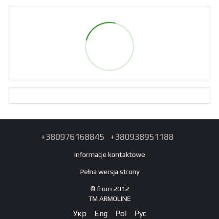
+380976168845
+380938951188
Informacje kontaktowe
Pełna wersja strony
© from 2012
TM ARMOLINE
Укр
Eng
Pol
Рус