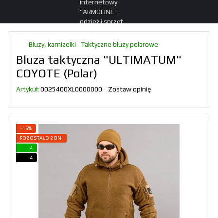
Bluzy, kamizelki
Taktyczne bluzy polarowe
Bluza taktyczna "ULTIMATUM"
COYOTE (Polar)
Artykuł:
0025400XL0000000
Zostaw opinię
−15%
POZOSTAŁO 2 DNI
4
4