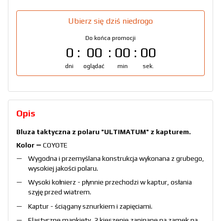
Ubierz się dziś niedrogo
Do końca promocji
0
00
00
00
dni
oglądać
min
sek.
Opis
Bluza taktyczna z polaru "ULTIMATUM" z kapturem.
Kolor ―
COYOTE
Wygodna i przemyślana konstrukcja wykonana z grubego,
wysokiej jakości polaru.
Wysoki kołnierz - płynnie przechodzi w kaptur, osłania
szyję przed wiatrem.
Kaptur - ściągany sznurkiem i zapięciami.
Elastyczne mankiety, 2 kieszenie zapinane na zamek na