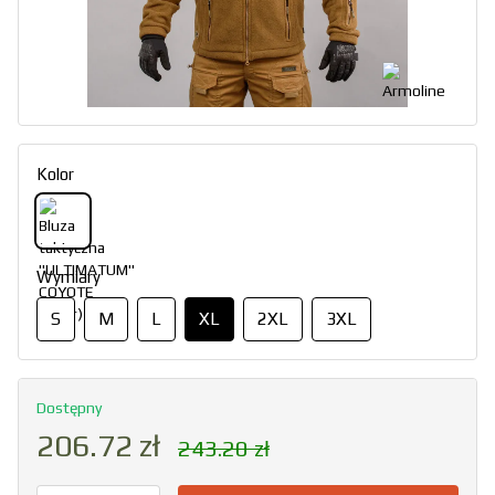
Kolor
Wymiary
S
M
L
XL
2XL
3XL
Dostępny
206.72 zł
243.20 zł