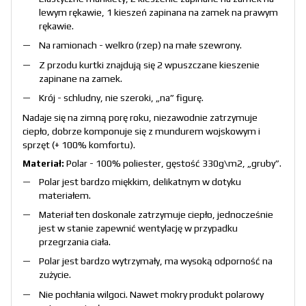
lewym rękawie, 1 kieszeń zapinana na zamek na prawym
rękawie.
Na ramionach - welkro (rzep) na małe szewrony.
Z przodu kurtki znajdują się 2 wpuszczane kieszenie
zapinane na zamek.
Krój - schludny, nie szeroki, „na” figurę.
Nadaje się na zimną porę roku, niezawodnie zatrzymuje
ciepło, dobrze komponuje się z mundurem wojskowym i
sprzęt (+ 100% komfortu).
Materiał:
Polar - 100% poliester, gęstość 330g\m2, „gruby”.
Polar jest bardzo miękkim, delikatnym w dotyku
materiałem.
Materiał ten doskonale zatrzymuje ciepło, jednocześnie
jest w stanie zapewnić wentylację w przypadku
przegrzania ciała.
Polar jest bardzo wytrzymały, ma wysoką odporność na
zużycie.
Nie pochłania wilgoci. Nawet mokry produkt polarowy