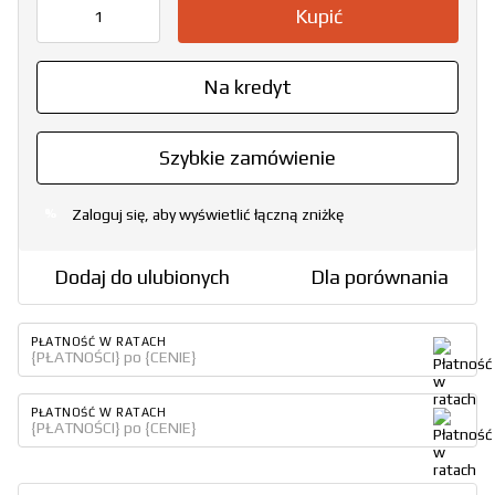
Kupić
Na kredyt
Szybkie zamówienie
Zaloguj się, aby wyświetlić łączną zniżkę
%
Dodaj do ulubionych
Dla porównania
PŁATNOŚĆ W RATACH
{PŁATNOŚCI} po {CENIE}
PŁATNOŚĆ W RATACH
{PŁATNOŚCI} po {CENIE}