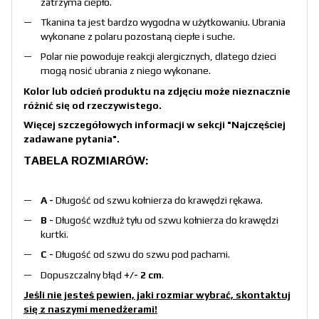
zatrzyma ciepło.
Tkanina ta jest bardzo wygodna w użytkowaniu. Ubrania
wykonane z polaru pozostaną ciepłe i suche.
Polar nie powoduje reakcji alergicznych, dlatego dzieci
mogą nosić ubrania z niego wykonane.
Kolor lub odcień produktu na zdjęciu może nieznacznie
różnić się od rzeczywistego.
Więcej szczegółowych informacji w sekcji
"Najczęściej
zadawane pytania"
.
TABELA ROZMIARÓW:
A -
Długość od szwu kołnierza do krawędzi rękawa.
B -
Długość wzdłuż tyłu od szwu kołnierza do krawędzi
kurtki.
C -
Długość od szwu do szwu pod pachami.
Dopuszczalny błąd
+/- 2 cm
.
Jeśli nie jesteś pewien, jaki rozmiar wybrać, skontaktuj
się z naszymi menedżerami!