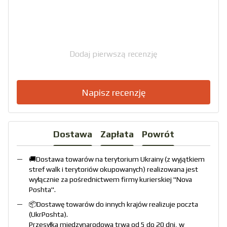
Dodaj pierwszą recenzję
Napisz recenzję
Dostawa
Zapłata
Powrót
🚚Dostawa towarów na terytorium Ukrainy (z wyjątkiem
stref walk i terytoriów okupowanych) realizowana jest
wyłącznie za pośrednictwem firmy kurierskiej "
Nova
Poshta
".
📦Dostawę towarów do innych krajów realizuje poczta
(
UkrPoshta
).
Przesyłka międzynarodowa trwa od 5 do 20 dni, w