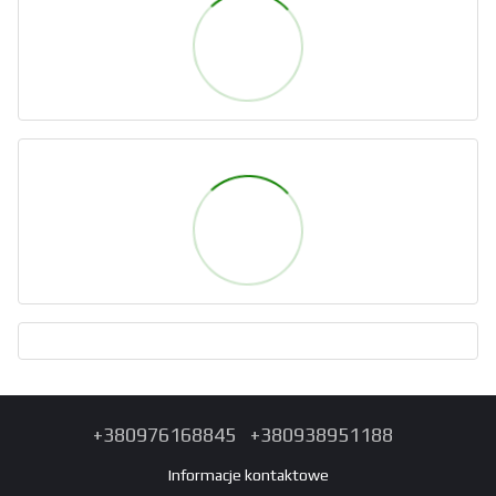
+380976168845
+380938951188
Informacje kontaktowe