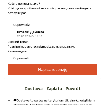
Кофта не погана,але?
Крій рукав зроблений на качків,рукава дуже свободні,а
потілу як раз.
Odpowiedź
Віталій Дейнега
23.08.2024 V 14:16
Якісний товар.
Розмірні параметри відповідають вказаним.
Рекомендую.
Odpowiedź
Napisz recenzję
Dostawa
Zapłata
Powrót
🚚Dostawa towarów na terytorium Ukrainy (z wyjątkiem
stref walk i terytoriów okupowanych) realizowana jest