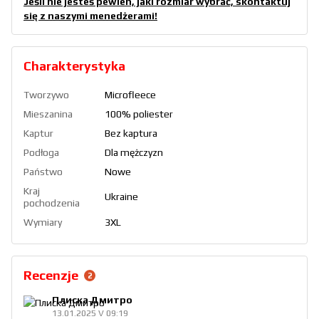
Jeśli nie jesteś pewien, jaki rozmiar wybrać, skontaktuj
się z naszymi menedżerami!
Charakterystyka
Tworzywo
Microfleece
Mieszanina
100% poliester
Kaptur
Bez kaptura
Podłoga
Dla mężczyzn
Państwo
Nowe
Kraj
Ukraine
pochodzenia
Wymiary
3XL
Recenzje
2
Плиска Дмитро
13.01.2025 V 09:19