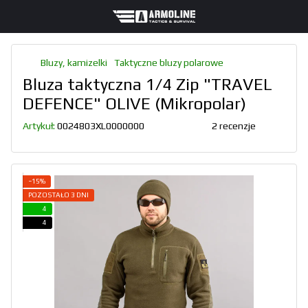
Bluzy, kamizelki
Taktyczne bluzy polarowe
Bluza taktyczna 1/4 Zip "TRAVEL
DEFENCE" OLIVE (Mikropolar)
Artykuł:
0024803XL0000000
2 recenzje
−15%
POZOSTAŁO 3 DNI
4
4