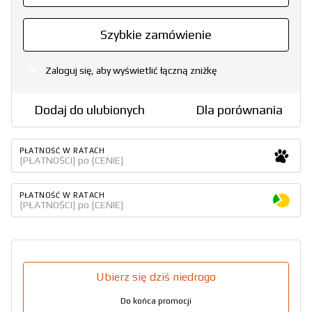
Szybkie zamówienie
Zaloguj się, aby wyświetlić łączną zniżkę
%
Dodaj do ulubionych
Dla porównania
PŁATNOŚĆ W RATACH
{PŁATNOŚCI} po {CENIE}
PŁATNOŚĆ W RATACH
{PŁATNOŚCI} po {CENIE}
Ubierz się dziś niedrogo
Do końca promocji