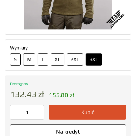
Wymiary
S
M
L
XL
2XL
3XL
Dostępny
132.43 zł
155.80 zł
Kupić
Na kredyt