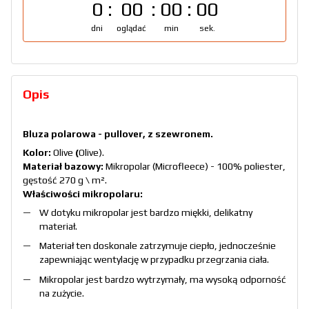
0
00
00
00
dni
oglądać
min
sek.
Opis
Bluza polarowa - pullover, z szewronem.
Kolor:
Olive
(
Olive).
Materiał bazowy:
Mikropolar (Microfleece) - 100% poliester,
gęstość 270 g \ m².
Właściwości mikropolaru:
W dotyku mikropolar jest bardzo miękki, delikatny
materiał.
Materiał ten doskonale zatrzymuje ciepło, jednocześnie
zapewniając wentylację w przypadku przegrzania ciała.
Mikropolar jest bardzo wytrzymały, ma wysoką odporność
na zużycie.