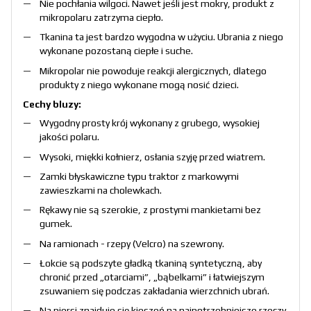
Nie pochłania wilgoci. Nawet jeśli jest mokry, produkt z
mikropolaru zatrzyma ciepło.
Tkanina ta jest bardzo wygodna w użyciu. Ubrania z niego
wykonane pozostaną ciepłe i suche.
Mikropolar nie powoduje reakcji alergicznych, dlatego
produkty z niego wykonane mogą nosić dzieci.
Cechy bluzy:
Wygodny prosty krój wykonany z grubego, wysokiej
jakości polaru.
Wysoki, miękki kołnierz, osłania szyję przed wiatrem.
Zamki błyskawiczne typu traktor z markowymi
zawieszkami na cholewkach.
Rękawy nie są szerokie, z prostymi mankietami bez
gumek.
Na ramionach - rzepy (Velcro) na szewrony.
Łokcie są podszyte gładką tkaniną syntetyczną, aby
chronić przed „otarciami”, „bąbelkami” i łatwiejszym
zsuwaniem się podczas zakładania wierzchnich ubrań.
Na piersi znajduje się kieszeń na najpotrzebniejsze rzeczy