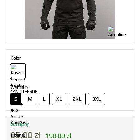
Kolor
Wymiary
S
M
L
XL
2XL
3XL
Dostępny
95.00 zł
190.00 zł