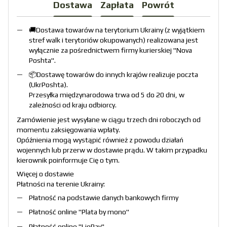
Dostawa
Zapłata
Powrót
🚚Dostawa towarów na terytorium Ukrainy (z wyjątkiem
stref walk i terytoriów okupowanych) realizowana jest
wyłącznie za pośrednictwem firmy kurierskiej "
Nova
Poshta
".
📦Dostawę towarów do innych krajów realizuje poczta
(
UkrPoshta
).
Przesyłka międzynarodowa trwa od 5 do 20 dni, w
zależności od kraju odbiorcy.
Zamówienie jest wysyłane w ciągu trzech dni roboczych od
momentu zaksięgowania wpłaty.
Opóźnienia mogą wystąpić również z powodu działań
wojennych lub przerw w dostawie prądu. W takim przypadku
kierownik poinformuje Cię o tym.
Więcej o dostawie
Płatności na terenie Ukrainy:
Płatność na podstawie danych bankowych firmy
Płatność online "
Plata by mono
"
Płatność online "
LiqPay
"