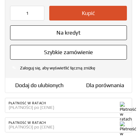
Kupić
Na kredyt
Szybkie zamówienie
Zaloguj się, aby wyświetlić łączną zniżkę
%
Dodaj do ulubionych
Dla porównania
PŁATNOŚĆ W RATACH
{PŁATNOŚCI} po {CENIE}
PŁATNOŚĆ W RATACH
{PŁATNOŚCI} po {CENIE}