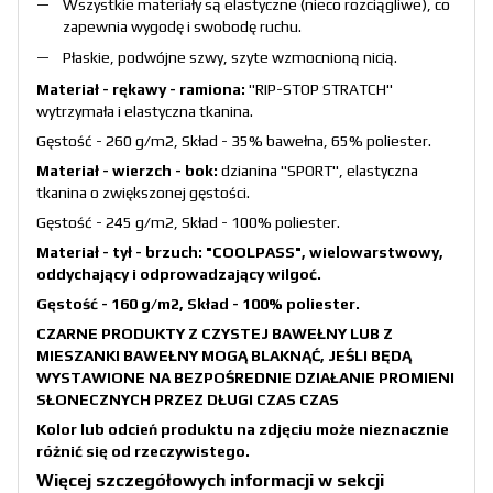
Wszystkie materiały są elastyczne (nieco rozciągliwe), co
zapewnia wygodę i swobodę ruchu.
Płaskie, podwójne szwy, szyte wzmocnioną nicią.
Materiał - rękawy - ramiona:
"RIP-STOP STRATCH"
wytrzymała i elastyczna tkanina.
Gęstość - 260 g/m2, Skład - 35% bawełna, 65% poliester.
Materiał - wierzch - bok:
dzianina "SPORT", elastyczna
tkanina o zwiększonej gęstości.
Gęstość - 245 g/m2, Skład - 100% poliester.
Materiał - tył - brzuch: "COOLPASS", wielowarstwowy,
oddychający i odprowadzający wilgoć.
Gęstość - 160 g/m2, Skład - 100% poliester.
CZARNE PRODUKTY Z CZYSTEJ BAWEŁNY LUB Z
MIESZANKI BAWEŁNY MOGĄ BLAKNĄĆ, JEŚLI BĘDĄ
WYSTAWIONE NA BEZPOŚREDNIE DZIAŁANIE PROMIENI
SŁONECZNYCH PRZEZ DŁUGI CZAS CZAS
Kolor lub odcień produktu na zdjęciu może nieznacznie
różnić się od rzeczywistego.
Więcej szczegółowych informacji w sekcji