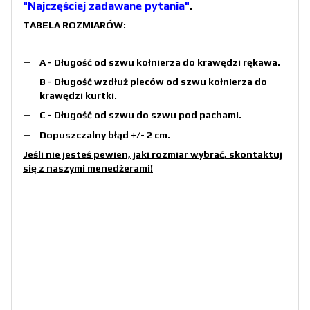
"Najczęściej zadawane pytania"
.
TABELA ROZMIARÓW:
A - Długość od szwu kołnierza do krawędzi rękawa.
B - Długość wzdłuż pleców od szwu kołnierza do
krawędzi kurtki.
C - Długość od szwu do szwu pod pachami.
Dopuszczalny błąd +/- 2 cm.
Jeśli nie jesteś pewien, jaki rozmiar wybrać, skontaktuj
się z naszymi menedżerami!