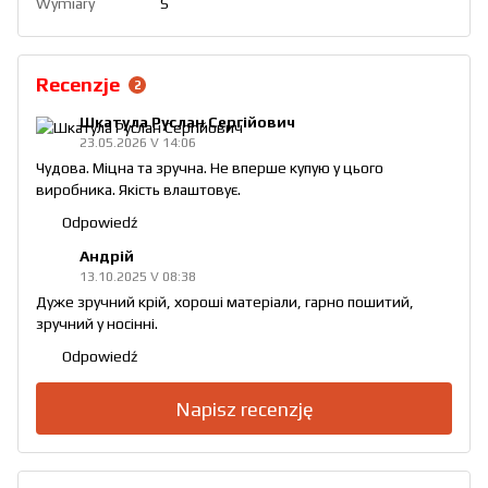
Wymiary
S
Recenzje
2
Шкатула Руслан Сергійович
23.05.2026 V 14:06
Чудова. Міцна та зручна. Не вперше купую у цього
виробника. Якість влаштовує.
Odpowiedź
Андрій
13.10.2025 V 08:38
Дуже зручний крій, хороші матеріали, гарно пошитий,
зручний у носінні.
Odpowiedź
Napisz recenzję