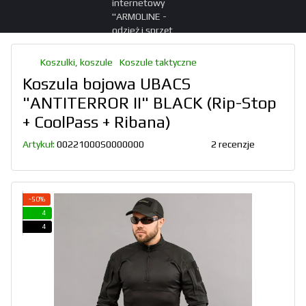
Koszulki, koszule
Koszule taktyczne
Koszula bojowa UBACS
"ANTITERROR II" BLACK (Rip-Stop
+ CoolPass + Ribana)
Artykuł:
00221000S0000000
2 recenzje
−50%
4
4