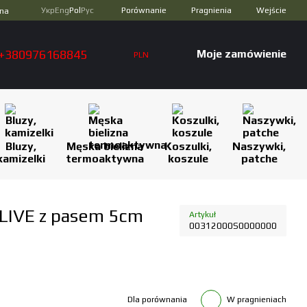
Porównanie
Укр
Eng
Pol
Рус
Pragnienia
Wejście
zna
+380976168845
Moje zamówienie
PLN
Bluzy,
Męska bielizna
Koszulki,
Naszywki,
kamizelki
termoaktywna
koszule
patche
LIVE z pasem 5cm
Artykuł
00312000S0000000
Dla porównania
W pragnieniach