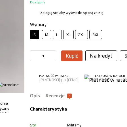
Dostępny
Zaloguj się, aby wyświetlić łączną zniżkę
%
Wymiary
S
M
L
XL
2XL
3XL
Kupić
Na kredyt
S
PŁATNOŚĆ W RATACH
PŁATNOŚĆ W RATACH
{PŁATNOŚCI} po {CENIE}
{PŁATNOŚCI} po {CE
Opis
Recenzje
3
Charakterystyka
Styl
Militarny