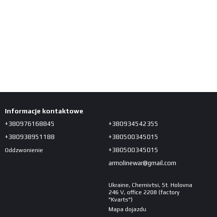
Informacje kontaktowe
+380976168845
+380934542355
+380938951188
+380500345015
+380500345015
Oddzwonienie
armolinewar@gmail.com
Ukraine, Chernivtsi, St. Holovna
246 V, office 2208 (factory
"Kvarts")
Mapa dojazdu