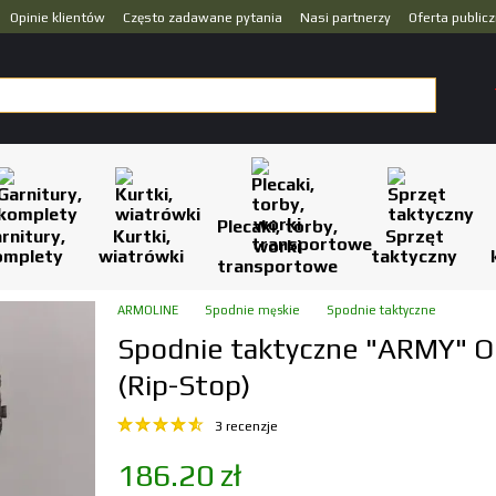
Opinie klientów
Często zadawane pytania
Nasi partnerzy
Oferta public
Plecaki, torby,
rnitury,
Kurtki,
Sprzęt
worki
omplety
wiatrówki
taktyczny
transportowe
ARMOLINE
Spodnie męskie
Spodnie taktyczne
Spodnie taktyczne "ARMY" O
(Rip-Stop)
3 recenzje
186.20 zł