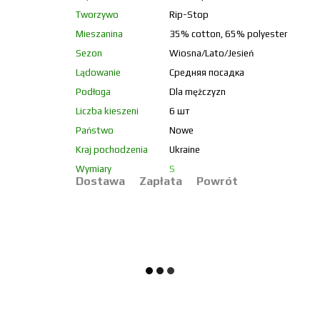
Tworzywo
Rip-Stop
Mieszanina
35% cotton, 65% polyester
Sezon
Wiosna/Lato/Jesień
Lądowanie
Средняя посадка
Podłoga
Dla mężczyzn
Liczba kieszeni
6 шт
Państwo
Nowe
Kraj pochodzenia
Ukraine
Wymiary
S
Dostawa
Zapłata
Powrót