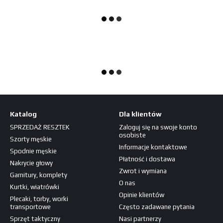
Katalog
Dla klientów
SPRZEDAŻ RESZTEK
Zaloguj się na swoje konto
osobiste
Szorty męskie
Informacje kontaktowe
Spodnie męskie
Płatność i dostawa
Nakrycie głowy
Zwrot i wymiana
Garnitury, komplety
O nas
Kurtki, wiatrówki
Opinie klientów
Plecaki, torby, worki
transportowe
Często zadawane pytania
Sprzęt taktyczny
Nasi partnerzy