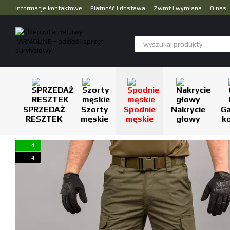
Przejdź do głównej treści
Informacje kontaktowe
Płatność i dostawa
Zwrot i wymiana
O nas
Dropshipping
SPRZEDAŻ
Szorty
Spodnie
Nakrycie
Ga
RESZTEK
męskie
męskie
głowy
k
4
4