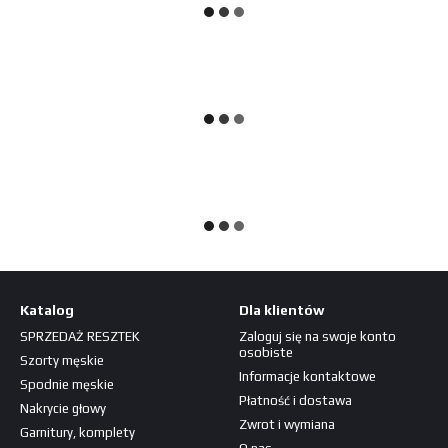
Katalog
Dla klientów
SPRZEDAŻ RESZTEK
Zaloguj się na swoje konto
osobiste
Szorty męskie
Informacje kontaktowe
Spodnie męskie
Płatność i dostawa
Nakrycie głowy
Zwrot i wymiana
Garnitury, komplety