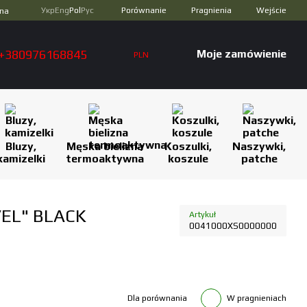
Porównanie
Укр
Eng
Pol
Рус
Pragnienia
Wejście
zna
+380976168845
Moje zamówienie
PLN
Bluzy,
Męska bielizna
Koszulki,
Naszywki,
kamizelki
termoaktywna
koszule
patche
VEL" BLACK
Artykuł
0041000XS0000000
Dla porównania
W pragnieniach