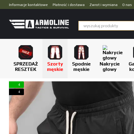
Przejdź do głównej treści
Informacje kontaktowe
Płatność i dostawa
Zwrot i wymiana
O nas
Dropshipping
SPRZEDAŻ
Szorty
Spodnie
Nakrycie
Ga
RESZTEK
męskie
męskie
głowy
k
4
4