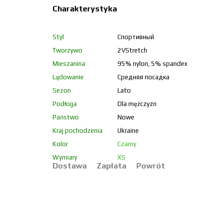
Charakterystyka
Styl
Спортивный
Tworzywo
2VStretch
Mieszanina
95% nylon, 5% spandex
Lądowanie
Средняя посадка
Sezon
Lato
Podłoga
Dla mężczyzn
Państwo
Nowe
Kraj pochodzenia
Ukraine
Kolor
Czarny
Wymiary
XS
Dostawa
Zapłata
Powrót