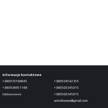
Informacje kontaktowe
+380976168845
+380934542355
+380938951188
+380500345015
+380500345015
Oddzwonienie
armolinewar@gmail.com