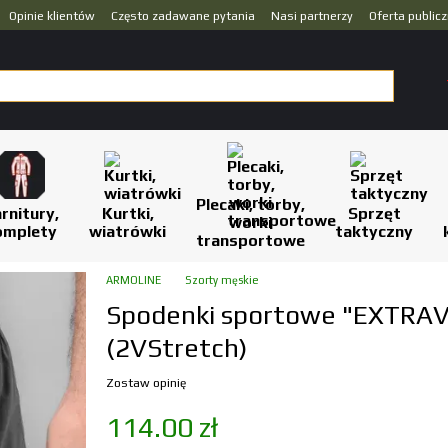
Opinie klientów
Często zadawane pytania
Nasi partnerzy
Oferta public
Plecaki, torby,
rnitury,
Kurtki,
Sprzęt
worki
omplety
wiatrówki
taktyczny
transportowe
ARMOLINE
Szorty męskie
Spodenki sportowe "EXTRA
(2VStretch)
Zostaw opinię
114.00 zł