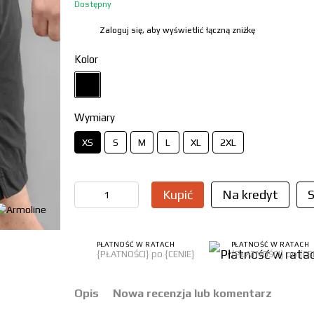
Dostępny
Zaloguj się, aby wyświetlić łączną zniżkę
%
Kolor
Wymiary
XS
S
M
L
XL
2XL
Kupić
Na kredyt
S
PŁATNOŚĆ W RATACH
PŁATNOŚĆ W RATACH
{PŁATNOŚCI} po {CENIE}
{PŁATNOŚCI} po {CE
Opis
Nowa recenzja lub komentarz