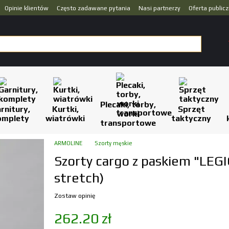
Opinie klientów
Często zadawane pytania
Nasi partnerzy
Oferta public
Plecaki, torby,
rnitury,
Kurtki,
Sprzęt
worki
omplety
wiatrówki
taktyczny
transportowe
ARMOLINE
Szorty męskie
Szorty cargo z paskiem "LEG
stretch)
Zostaw opinię
262.20 zł