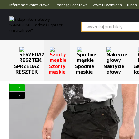
Przejdź do głównej treści
Informacje kontaktowe
Płatność i dostawa
Zwrot i wymiana
O nas
Dropshipping
SPRZEDAŻ
Szorty
Spodnie
Nakrycie
Ga
RESZTEK
męskie
męskie
głowy
k
4
4