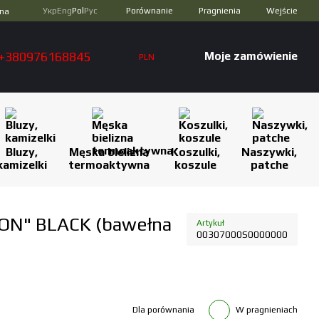
Porównanie
Укр
Eng
Pol
Рус
Pragnienia
Wejście
zna
+380976168845
Moje zamówienie
PLN
Bluzy,
Męska bielizna
Koszulki,
Naszywki,
kamizelki
termoaktywna
koszule
patche
ION" BLACK (bawełna
Artykuł
00307000S0000000
Dla porównania
W pragnieniach