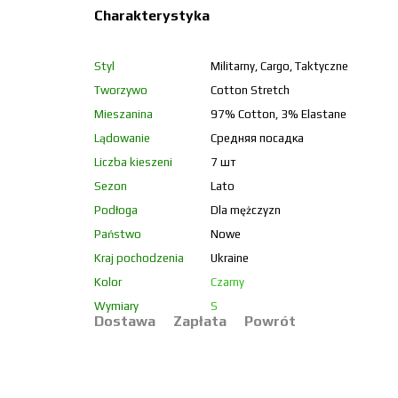
Charakterystyka
Styl
Militarny, Cargo, Taktyczne
Tworzywo
Cotton Stretch
Mieszanina
97% Cotton, 3% Elastane
Lądowanie
Средняя посадка
Liczba kieszeni
7 шт
Sezon
Lato
Podłoga
Dla mężczyzn
Państwo
Nowe
Kraj pochodzenia
Ukraine
Kolor
Czarny
Wymiary
S
Dostawa
Zapłata
Powrót