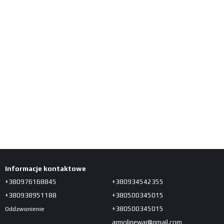
Informacje kontaktowe
+380976168845
+380934542355
+380938951188
+380500345015
+380500345015
Oddzwonienie
armolinewar@gmail.com