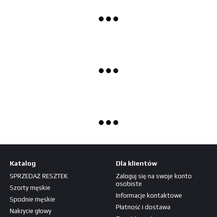
Katalog
Dla klientów
SPRZEDAŻ RESZTEK
Zaloguj się na swoje konto
osobiste
Szorty męskie
Informacje kontaktowe
Spodnie męskie
Płatność i dostawa
Nakrycie głowy