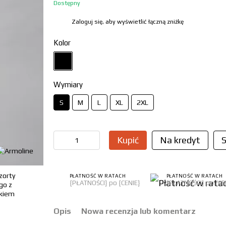
Dostępny
Zaloguj się, aby wyświetlić łączną zniżkę
%
Kolor
Wymiary
S
M
L
XL
2XL
Kupić
Na kredyt
S
PŁATNOŚĆ W RATACH
PŁATNOŚĆ W RATACH
{PŁATNOŚCI} po {CENIE}
{PŁATNOŚCI} po {CE
Opis
Nowa recenzja lub komentarz