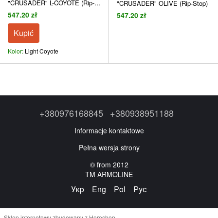
"CRUSADER" L-COYOTE (Rip-
"CRUSADER" OLIVE (Rip-Stop)
Stop)
547.20 zł
547.20 zł
Kupić
Kolor
Light Coyote
+380976168845
+380938951188
Informacje kontaktowe
Pełna wersja strony
© from 2012
TM ARMOLINE
Укр
Eng
Pol
Рус
Sklep internetowy zbudowany z Horoshop