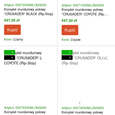
Artykuł: 00073000MLONG000
Artykuł: 00071000MLONG000
Komplet mundurowy polowy
Komplet mundurowy polowy
"CRUSADER" BLACK (Rip-Stop)
"CRUSADER" COYOTE (Rip-
Stop)
547.20 zł
547.20 zł
Kupić
Kupić
Kolor
Czarny
Kolor
Coyote
4
4
4
4
1
Artykuł: 00072000MLONG000
Artykuł: 00074000MLONG000
Komplet mundurowy polowy
Komplet mundurowy polowy