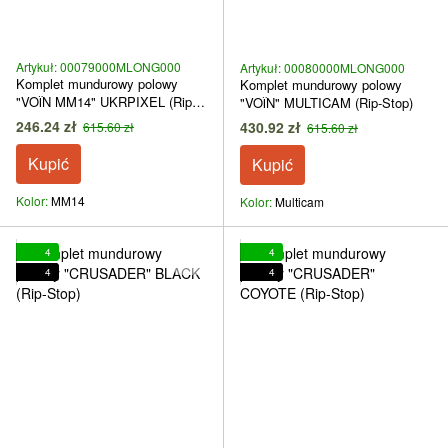
Artykuł: 00079000MLONG000
Artykuł: 00080000MLONG000
Komplet mundurowy polowy
Komplet mundurowy polowy
"VOЇN MM14" UKRPIXEL (Rip-
"VOЇN" MULTICAM (Rip-Stop)
Stop)
246.24 zł
430.92 zł
615.60 zł
615.60 zł
Kupić
Kupić
Kolor
ММ14
Kolor
Multicam
4
4
4
4