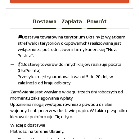
Dostawa
Zapłata
Powrót
🚚Dostawa towarów na terytorium Ukrainy (z wyjątkiem
stref walk i terytoriów okupowanych) realizowana jest
wyłącznie za pośrednictwem firmy kurierskiej "
Nova
Poshta
".
📦Dostawę towarów do innych krajów realizuje poczta
(
UkrPoshta
).
Przesyłka międzynarodowa trwa od 5 do 20 dni, w
zależności od kraju odbiorcy.
Zamówienie jest wysyłane w ciągu trzech dni roboczych od
momentu zaksięgowania wpłaty.
Opóźnienia mogą wystąpić również z powodu działań
wojennych lub przerw w dostawie prądu. W takim przypadku
kierownik poinformuje Cię o tym.
Więcej o dostawie
Płatności na terenie Ukrainy: