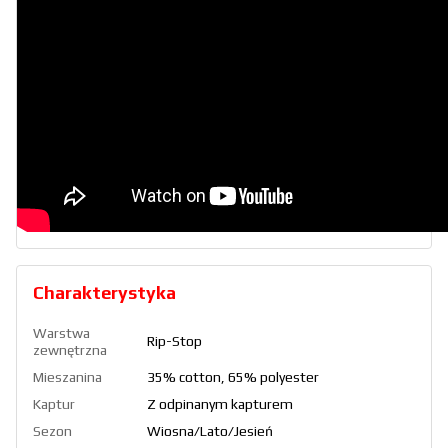
Charakterystyka
Warstwa
Rip-Stop
zewnętrzna
Mieszanina
35% cotton, 65% polyester
Kaptur
Z odpinanym kapturem
Sezon
Wiosna/Lato/Jesień