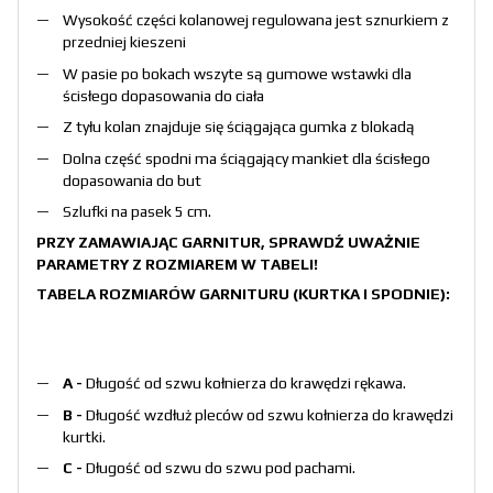
Wysokość części kolanowej regulowana jest sznurkiem z
przedniej kieszeni
W pasie po bokach wszyte są gumowe wstawki dla
ścisłego dopasowania do ciała
Z tyłu kolan znajduje się ściągająca gumka z blokadą
Dolna część spodni ma ściągający mankiet dla ścisłego
dopasowania do but
Szlufki na pasek 5 cm.
PRZY ZAMAWIAJĄC GARNITUR, SPRAWDŹ UWAŻNIE
PARAMETRY Z ROZMIAREM W TABELI!
TABELA ROZMIARÓW GARNITURU (KURTKA I SPODNIE):
A -
Długość od szwu kołnierza do krawędzi rękawa.
B -
Długość wzdłuż pleców od szwu kołnierza do krawędzi
kurtki.
С -
Długość od szwu do szwu pod pachami.