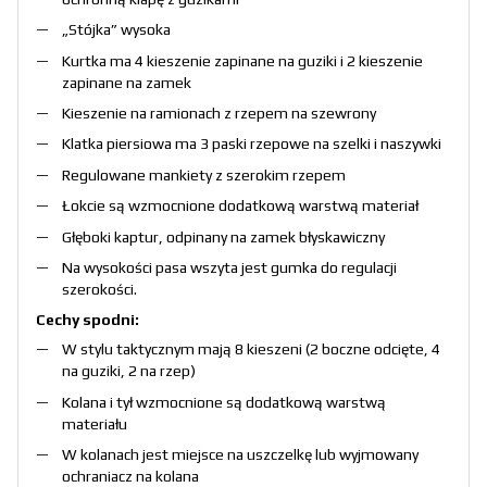
„Stójka” wysoka
Kurtka ma 4 kieszenie zapinane na guziki i 2 kieszenie
zapinane na zamek
Kieszenie na ramionach z rzepem na szewrony
Klatka piersiowa ma 3 paski rzepowe na szelki i naszywki
Regulowane mankiety z szerokim rzepem
Łokcie są wzmocnione dodatkową warstwą materiał
Głęboki kaptur, odpinany na zamek błyskawiczny
Na wysokości pasa wszyta jest gumka do regulacji
szerokości.
Cechy spodni:
W stylu taktycznym mają 8 kieszeni (2 boczne odcięte, 4
na guziki, 2 na rzep)
Kolana i tył wzmocnione są dodatkową warstwą
materiału
W kolanach jest miejsce na uszczelkę lub wyjmowany
ochraniacz na kolana