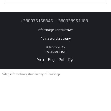
+380976168845
+380938951188
Informacje kontaktowe
Pełna wersja strony
© from 2012
TM ARMOLINE
Укр
Eng
Pol
Рус
Sklep internetowy zbudowany z Horoshop