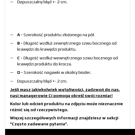
Dopuszczalny błąd +- 2 cm.
A -
Szerokość produktu złożonego na pół.
B -
Długość wzdłuż zewnętrznego szwu bocznego od
krawędzi do krawędzi produktu.
C -
Długość wzdłuż wewnętrznego szwu bocznego od
krawędzi produktu do krocza.
D -
Szerokość nogawki w okolicy bioder.
Dopuszczalny błąd +- 2 cm.
Jeśli masz jakiekolwiek wątpliwości, zadzwoń do nas,
nasi managerowie Ci pomogą określ swój rozmiar!
Kolor lub odcień produktu na zdjęciu może nieznacznie
różnić się od rzeczywistego.
Więcej szczegółowych informacji znajdziesz w sekcji
"Często zadawane pytania"
.