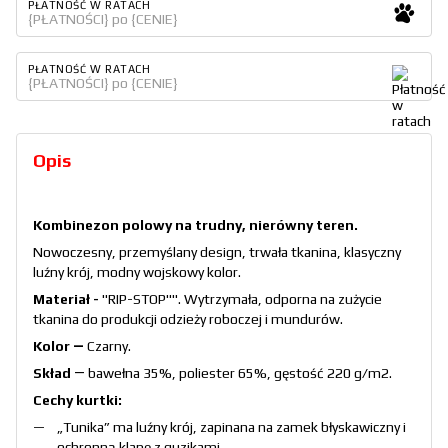
PŁATNOŚĆ W RATACH
{PŁATNOŚCI} po {CENIE}
PŁATNOŚĆ W RATACH
{PŁATNOŚCI} po {CENIE}
Opis
Kombinezon polowy na trudny, nierówny teren.
Nowoczesny, przemyślany design, trwała tkanina, klasyczny
luźny krój, modny wojskowy kolor.
Materiał -
"RIP-STOP"". Wytrzymała, odporna na zużycie
tkanina do produkcji odzieży roboczej i mundurów.
Kolor ―
Czarny.
Skład
― bawełna 35%, poliester 65%, gęstość 220 g/m2.
Cechy kurtki:
„Tunika” ma luźny krój, zapinana na zamek błyskawiczny i
ochronną klapę z guzikami