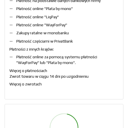
Płatność na podstawie danych bankowych firmy
Płatność online "
Plata by mono
"
Płatność online "
LiqPay
"
Płatność online "
WayForPay
"
Zakupy ratalne w monobanku
Płatność częściami w PrivatBank
Płatności z innych krajów:
Płatność online za pomocą systemu płatności
"
WayForPay
" lub "
Plata by mono
".
Więcej o płatnościach
Zwrot towaru w ciągu 14 dni po uzgodnieniu
Więcej o zwrotach