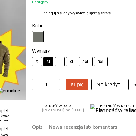
Dostępny
Zaloguj się, aby wyświetlić łączną zniżkę
%
Kolor
Wymiary
S
M
L
XL
2XL
3XL
Kupić
Na kredyt
S
PŁATNOŚĆ W RATACH
PŁATNOŚĆ W RATACH
{PŁATNOŚCI} po {CENIE}
{PŁATNOŚCI} po {CE
Opis
Nowa recenzja lub komentarz