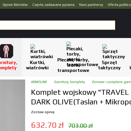
Opinie klientów
Często zadawane pytania
Nasi partnerzy
Oferta public
Plecaki, torby,
rnitury,
Kurtki,
Sprzęt
worki
omplety
wiatrówki
taktyczny
transportowe
ARMOLINE
Garnitury, komplety
Zimowe i ocieplane garn
Komplet wojskowy "TRAVEL 
DARK OLIVE(Taslan + Mikropo
Zostaw opinię
632.70 zł
703.00 zł