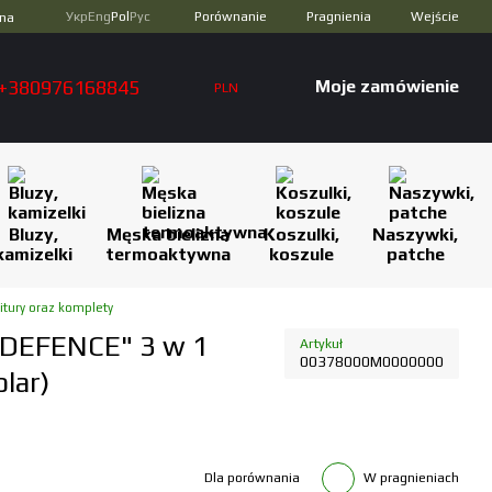
Porównanie
Укр
Eng
Pol
Рус
Pragnienia
Wejście
zna
+380976168845
Moje zamówienie
PLN
Bluzy,
Męska bielizna
Koszulki,
Naszywki,
kamizelki
termoaktywna
koszule
patche
itury oraz komplety
DEFENCE" 3 w 1
Artykuł
00378000M0000000
lar)
Dla porównania
W pragnieniach