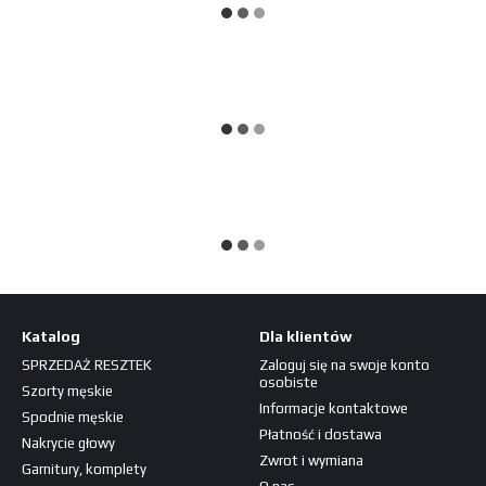
Katalog
Dla klientów
SPRZEDAŻ RESZTEK
Zaloguj się na swoje konto
osobiste
Szorty męskie
Informacje kontaktowe
Spodnie męskie
Płatność i dostawa
Nakrycie głowy
Zwrot i wymiana
Garnitury, komplety