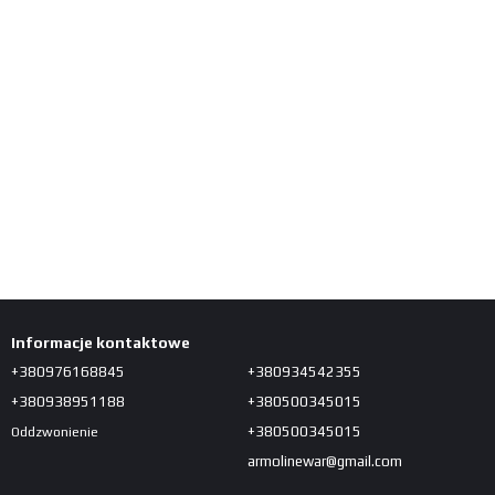
Informacje kontaktowe
+380976168845
+380934542355
+380938951188
+380500345015
+380500345015
Oddzwonienie
armolinewar@gmail.com