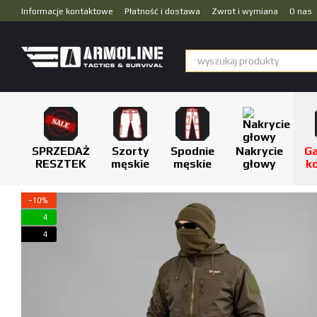
Przejdź do głównej treści
Informacje kontaktowe
Płatność i dostawa
Zwrot i wymiana
O nas
Dropshipping
SPRZEDAŻ
Szorty
Spodnie
Nakrycie
Ga
RESZTEK
męskie
męskie
głowy
k
−10%
4
4