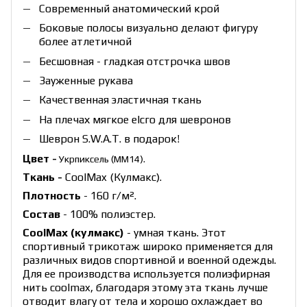
Современный анатомический крой
Боковые полосы визуально делают фигуру
более атлетичной
Бесшовная - гладкая отстрочка швов
Зауженные рукава
Качественная эластичная ткань
На плечах мягкое ѵеІсго для шевронов
Шеврон S.W.A.T. в подарок!
Цвет -
Укрпиксель (ММ14).
Ткань -
CoolMax (Кулмакс).
Плотность
- 160 г/м².
Состав
- 100% полиэстер.
CoolMax (кулмакс)
- умная ткань. Этот
спортивный трикотаж широко применяется для
различных видов спортивной и военной одежды.
Для ее производства используется полиэфирная
нить coolmax, благодаря этому эта ткань лучше
отводит влагу от тела и хорошо охлаждает во