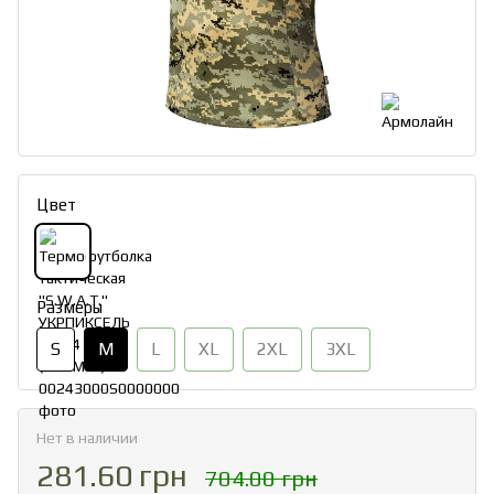
Цвет
Размеры
S
M
L
XL
2XL
3XL
Нет в наличии
281.60 грн
704.00 грн