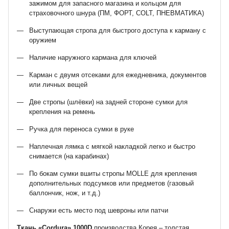
зажимом для запасного магазина и кольцом для
страховочного шнура (ПМ, ФОРТ, COLT, ПНЕВМАТИКА)
Выступающая стропа для быстрого доступа к карману с
оружием
Наличие наружного кармана для ключей
Карман с двумя отсеками для ежедневника, документов
или личных вещей
Две стропы (шлёвки) на задней стороне сумки для
крепления на ремень
Ручка для переноса сумки в руке
Наплечная лямка с мягкой накладкой легко и быстро
снимается (на карабинах)
По бокам сумки вшиты стропы MOLLE для крепления
дополнительных подсумков или предметов (газовый
баллончик, нож, и т.д.)
Снаружи есть место под шевроны или патчи
Ткань «Cordura» 1000D
производства Корея – толстая