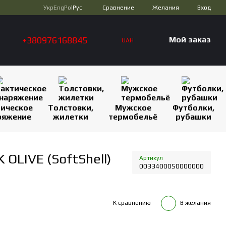
Сравнение
Укр
Eng
Pol
Рус
Желания
Вход
+380976168845
Мой заказ
UAH
тическое
Толстовки,
Мужское
Футболки,
ряжение
жилетки
термобельё
рубашки
OLIVE (SoftShell)
Артикул
00334000S0000000
К сравнению
В желания