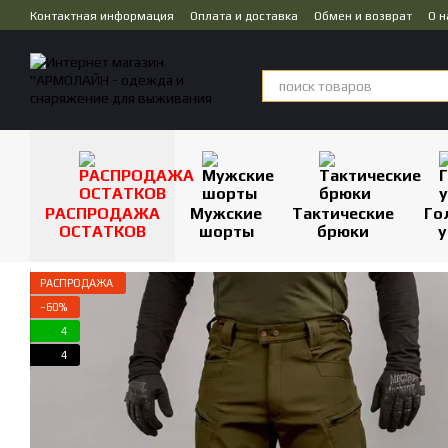
Перейти к основному контенту
Контактная информация
Оплата и доставка
Обмен и возврат
О н
Публичная оферта
Дропшиппинг
РАСПРОДАЖА
Мужские
Тактические
Го
ОСТАТКОВ
шорты
брюки
у
РАСПРОДАЖА
−60%
4
4