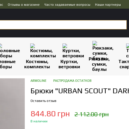
ас
Отзывы о магазине
Часто задаваемые вопросы
Наши партнеры
Рюкзаки,
ловные
Костюмы,
Куртки,
Так
сумки,
боры
комплекты
ветровки
сна
баулы
ARMOLINE
РАСПРОДАЖА ОСТАТКОВ
Брюки "URBAN SCOUT" DARK 
Оставить отзыв
844.80 грн
2 112.00 грн
В наличии