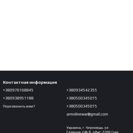
Контактная информация
+380976168845
+380934542355
+380938951188
+380500345015
+380500345015
Перезвонить вам?
armolinewar@gmail.com
Украина, г. Черновцы, ул.
Главная 246 В, офис 2208 (зав.