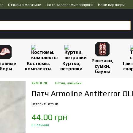
ас
Отзывы о магазине
Часто задаваемые вопросы
Наши партнеры
Рюкзаки,
ловные
Костюмы,
Куртки,
Так
сумки,
боры
комплекты
ветровки
сна
баулы
ARMOLINE
Патчи, нашивки
Патч Armoline Antiterror OL
Оставить отзыв
44.00 грн
В наличии