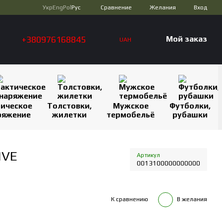
Сравнение
Укр
Eng
Pol
Рус
Желания
Вход
+380976168845
Мой заказ
UAH
тическое
Толстовки,
Мужское
Футболки,
ряжение
жилетки
термобельё
рубашки
IVE
Артикул
0013100000000000
К сравнению
В желания