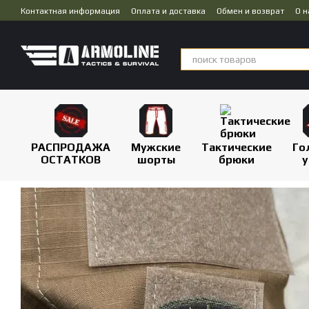
Перейти к основному контенту
Контактная информация
Оплата и доставка
Обмен и возврат
О н
Публичная оферта
Дропшиппинг
РАСПРОДАЖА
Мужские
Тактические
Го
ОСТАТКОВ
шорты
брюки
у