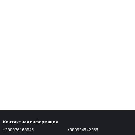
Контактная информация
+380976168845
+380934542355