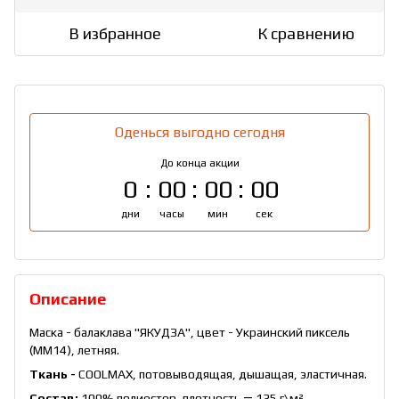
В избранное
К сравнению
Оденься выгодно сегодня
До конца акции
0
00
00
00
дни
часы
мин
сек
Описание
Маска - балаклава "ЯКУДЗА", цвет - Украинский пиксель
(ММ14), летняя.
Ткань -
COOLMAX, потовыводящая, дышащая, эластичная.
Состав:
100% полиестер, плотность ― 135 г\м
²
.