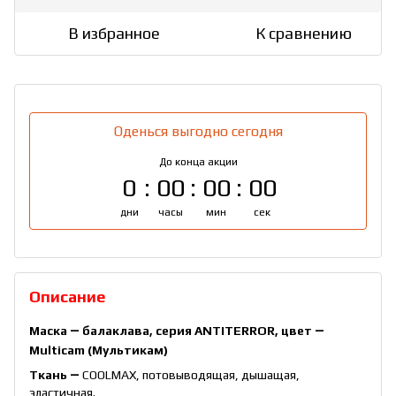
В избранное
К сравнению
Оденься выгодно сегодня
До конца акции
0
00
00
00
дни
часы
мин
сек
Описание
Маска ― балаклава, серия ANTITERROR, цвет ―
Multicam (Мультикам)
Ткань ―
COOLMAX, потовыводящая, дышащая,
эластичная.