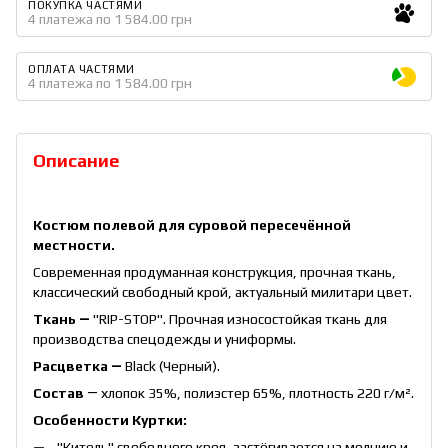
ПОКУПКА ЧАСТЯМИ
4 платежа по 1 584.00 грн
ОПЛАТА ЧАСТЯМИ
4 платежа по 1 584.00 грн
Описание
Костюм полевой для суровой пересечённой
местности.
Современная продуманная конструкция, прочная ткань,
классический свободный крой, актуальный милитари цвет.
Ткань ―
"RIP-STOP". Прочная износостойкая ткань для
производства спецодежды и униформы.
Расцветка ―
Black (Черный).
Состав
― хлопок 35%, полиэстер 65%, плотность 220 г/м².
Особенности Куртки:
"Китель" свободного кроя, застёгивается на молнию и