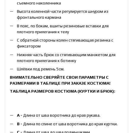
съемного наколенника
Высота коленной части регулируется шнуром из
фронтального кармана
В пояс, по бокам, вшиты резиновые вставки для
плотного прилегания к телу
С обратной стороны колен стягивающая резинка с
фиксатором
Нижняя часть брюк со стягивающим манжетом для
плотного прилегания к ботинку
Шлёвки под ремень 5см.
ВНИМАТЕЛЬНО СВЕРЯЙТЕ СВОИ ПАРАМЕТРЫ С
РАЗМЕРАМИ В ТАБЛИЦЕ ПРИ ЗАКАЗЕ КОСТЮМА!
ТАБЛИЦА РАЗМЕРОВ КОСТЮМА (КУРТКИ И БРЮК):
А -
Длина от шва воротника до края рукава.
B -
Длина по спине от шва воротника до края куртки.
С -
Длина от шва до шва подмышками.