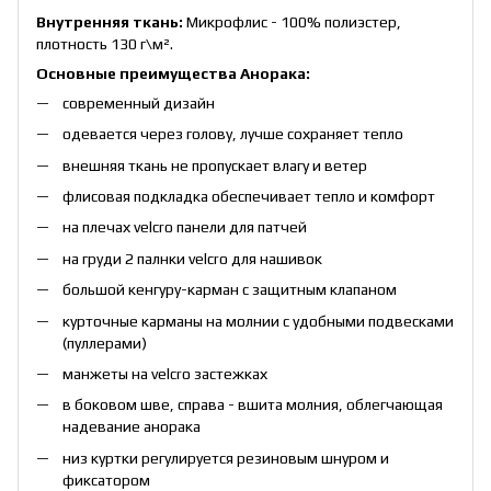
Внутренняя ткань:
Микрофлис - 100% полиэстер,
плотность 130 г\
м²
.
Основные преимущества Анорака:
современный дизайн
одевается через голову, лучше сохраняет тепло
внешняя ткань не пропускает влагу и ветер
флисовая подкладка обеспечивает тепло и комфорт
на плечах velcro панели для патчей
на груди 2 палнки velcro для нашивок
большой кенгуру-карман с защитным клапаном
курточные карманы на молнии с удобными подвесками
(пуллерами)
манжеты на velcro застежках
в боковом шве, справа - вшита молния, облегчающая
надевание анорака
низ куртки регулируется резиновым шнуром и
фиксатором