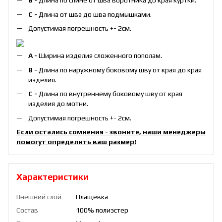
B -
Длина по спине от шва воротника до края куртки.
С -
Длина от шва до шва подмышками.
Допустимая погрешность +- 2см.
А -
Ширина изделия сложенного пополам.
B -
Длина по наружному боковому шву от края до края
изделия.
С -
Длина по внутреннему боковому шву от края
изделия до мотни.
Допустимая погрешность +- 2см.
Если остались сомнения - звоните, наши менеджеры
помогут определить ваш размер!
Характеристики
Внешний слой
Плащевка
Состав
100% полиэстер