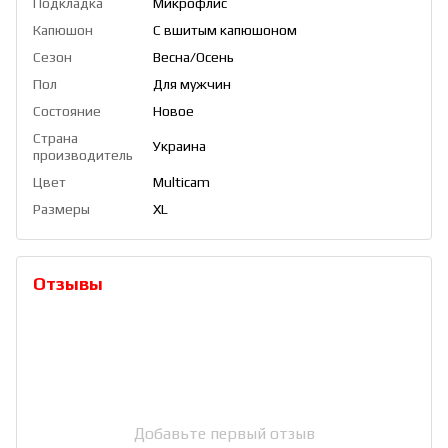
Подкладка
Микрофлис
Капюшон
С вшитым капюшоном
Сезон
Весна/Осень
Пол
Для мужчин
Состояние
Новое
Страна
Украина
производитель
Цвет
Multicam
Размеры
XL
Отзывы
Добавьте первый отзыв