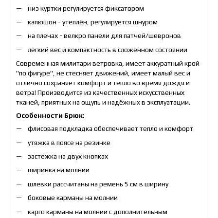
низ куртки регулируется фиксатором
капюшон - утеплён, регулируется шнуром
на плечах - велкро панели для патчей/шевронов
лёгкий вес и компактность в сложенном состоянии
Современная милитари ветровка, имеет аккуратный крой
"по фигуре", не стесняет движений, имеет малый вес и
отлично сохраняет комфорт и тепло во время дождя и
ветра! Производится из качественных искусственных
тканей, приятных на ощупь и надёжных в эксплуатации.
Особенности Брюк:
флисовая подкладка обеспечивает тепло и комфорт
утяжка в поясе на резинке
застежка на двух кнопках
ширинка на молнии
шлевки рассчитаны на ремень 5 см в ширину
боковые карманы на молнии
карго карманы на молнии с дополнительным