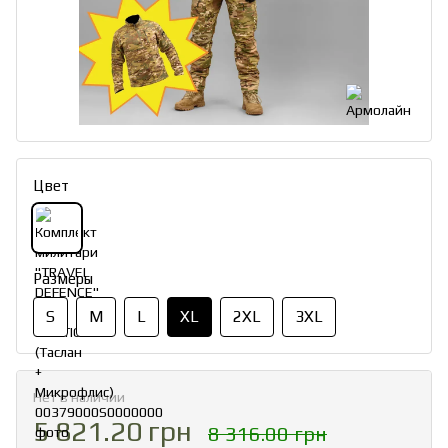
Цвет
Размеры
S
M
L
XL
2XL
3XL
Нет в наличии
5 821.20 грн
8 316.00 грн