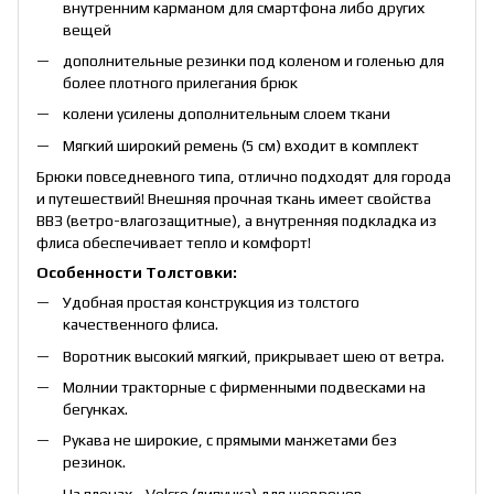
внутренним карманом для смартфона либо других
вещей
дополнительные резинки под коленом и голенью для
более плотного прилегания брюк
колени усилены дополнительным слоем ткани
Мягкий широкий ремень (5 см) входит в комплект
Брюки повседневного типа, отлично подходят для города
и путешествий! Внешняя прочная ткань имеет свойства
ВВЗ (ветро-влагозащитные), а внутренняя подкладка из
флиса обеспечивает тепло и комфорт!
Особенности Толстовки:
Удобная простая конструкция из толстого
качественного флиса.
Воротник высокий мягкий, прикрывает шею от ветра.
Молнии тракторные с фирменными подвесками на
бегунках.
Рукава не широкие, с прямыми манжетами без
резинок.
На плечах - Velcro (липучка) для шевронов.