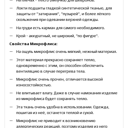
Локти подшиты гладкой синтетической тканью, для
защиты от "затирания", "пузырей", и более лёгкого
скольжения при одевании верхней одежды.
На груди есть карман для самого необходимого.
Крой - аккуратный, не широкий, "по фигуре".
Свойства Микрофлиса:
На ощупь микрофлис очень мягкий, нежный материал.
Этот материал прекрасно сохраняет тепло,
одновременно с этим, он способен обеспечить
вентиляцию в случае перегрева тела.
Микрофлис очень прочен, отличается высокой
износостойкостью.
Не впитывает влагу. Даже в случае намокания изделие
из микрофлиса будет сохранять тепло.
Эта ткань очень удобна в использовании. Одежда,
пошитая из неё, останется теплой и сухой.
Микрофлис не приводит к возникновению
аллергических реакций, поэтому изделия из него