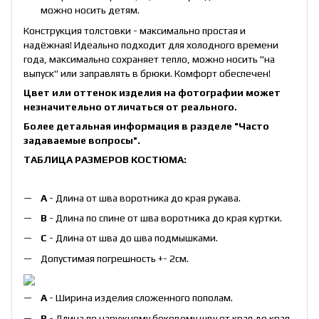
можно носить детям.
Конструкция толстовки - максимально простая и
надёжная! Идеально подходит для холодного времени
года, максимально сохраняет тепло, можно носить "на
выпуск" или заправлять в брюки. Комфорт обеспечен!
Цвет или оттенок изделия на фотографии может
незначительно отличаться от реального.
Более детальная информация в разделе
"Часто
задаваемые вопросы"
.
ТАБЛИЦА РАЗМЕРОВ КОСТЮМА:
А
- Длина от шва воротника до края рукава.
B
- Длина по спине от шва воротника до края куртки.
С
- Длина от шва до шва подмышками.
Допустимая погрешность +- 2см.
А
- Ширина изделия сложенного пополам.
B
- Длина по наружному боковому шву от края до края