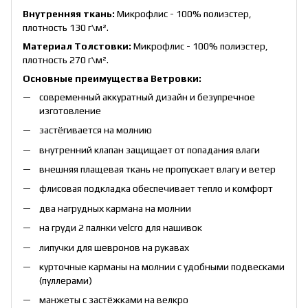
Внутренняя ткань:
Микрофлис - 100% полиэстер,
плотность 130 г\
м²
.
Материал Толстовки:
Микрофлис - 100% полиэстер,
плотность 270 г\м².
Основные преимущества Ветровки:
современный аккуратный дизайн и безупречное
изготовление
застёгивается на молнию
внутренний клапан защищает от попадания влаги
внешняя плащевая ткань не пропускает влагу и ветер
флисовая подкладка обеспечивает тепло и комфорт
два нагрудных кармана на молнии
на груди 2 палнки velcro для нашивок
липучки для шевронов на рукавах
курточные карманы на молнии с удобными подвесками
(пуллерами)
манжеты с застёжками на велкро