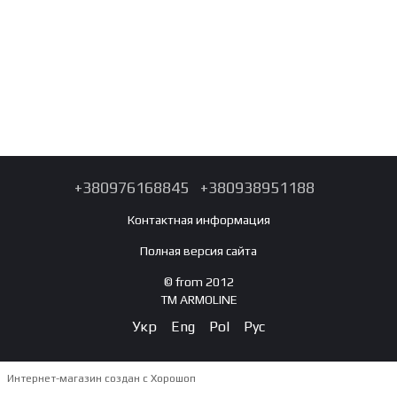
+380976168845
+380938951188
Контактная информация
Полная версия сайта
© from 2012
TM ARMOLINE
Укр
Eng
Pol
Рус
Интернет-магазин создан с Хорошоп