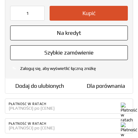
Kupić
Na kredyt
Szybkie zamówienie
Zaloguj się, aby wyświetlić łączną zniżkę
%
Dodaj do ulubionych
Dla porównania
PŁATNOŚĆ W RATACH
{PŁATNOŚCI} po {CENIE}
PŁATNOŚĆ W RATACH
{PŁATNOŚCI} po {CENIE}