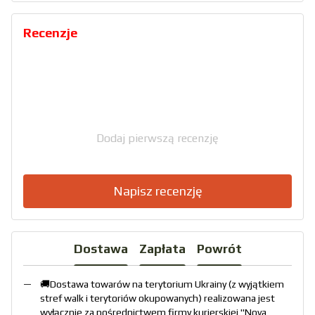
Recenzje
Dodaj pierwszą recenzję
Napisz recenzję
Dostawa
Zapłata
Powrót
🚚Dostawa towarów na terytorium Ukrainy (z wyjątkiem
stref walk i terytoriów okupowanych) realizowana jest
wyłącznie za pośrednictwem firmy kurierskiej "
Nova