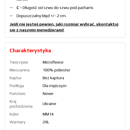
C -
Długość od szwu do szwu pod pachami.
Dopuszczalny błąd +/- 2 cm.
Jeśli nie jesteś pewien, jaki rozmiar wybrać, skontaktuj
się z naszymi menedżerami!
Charakterystyka
Tworzywo
Microfleece
Mieszanina
100% poliester
Kaptur
Bez kaptura
Podłoga
Dla mężczyzn
Państwo
Nowe
Kraj
Ukraine
pochodzenia
Kolor
ММ14
Wymiary
2XL