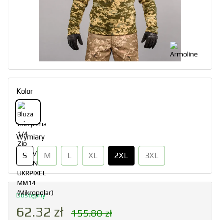
Kolor
Wymiary
S
M
L
XL
2XL
3XL
Dostępny
62.32 zł
155.80 zł