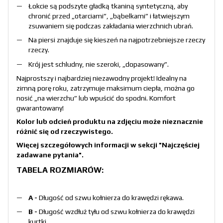
Łokcie są podszyte gładką tkaniną syntetyczną, aby
chronić przed „otarciami”, „bąbelkami” i łatwiejszym
zsuwaniem się podczas zakładania wierzchnich ubrań.
Na piersi znajduje się kieszeń na najpotrzebniejsze rzeczy
rzeczy.
Krój jest schludny, nie szeroki, „dopasowany”.
Najprostszy i najbardziej niezawodny projekt! Idealny na
zimną porę roku, zatrzymuje maksimum ciepła, można go
nosić „na wierzchu” lub wpuścić do spodni. Komfort
gwarantowany!
Kolor lub odcień produktu na zdjęciu może nieznacznie
różnić się od rzeczywistego.
Więcej szczegółowych informacji w sekcji
"Najczęściej
zadawane pytania"
.
TABELA ROZMIARÓW:
A -
Długość od szwu kołnierza do krawędzi rękawa.
B -
Długość wzdłuż tyłu od szwu kołnierza do krawędzi
kurtki.