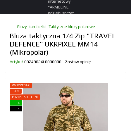
Bluzy, kamizelki
Taktyczne bluzy polarowe
Bluza taktyczna 1/4 Zip "TRAVEL
DEFENCE" UKRPIXEL MM14
(Mikropolar)
Artykuł:
0024902XL0000000
Zostaw opinię
WYPRZEDAŻ
−60%
POZOSTAŁO 3 DNI
4
4