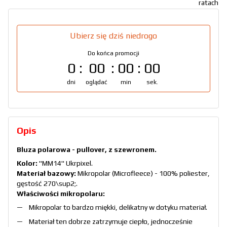
Ubierz się dziś niedrogo
Do końca promocji
0
00
00
00
dni
oglądać
min
sek.
Opis
Bluza polarowa - pullover, z szewronem.
Kolor:
"MM14" Ukrpixel.
Materiał bazowy:
Mikropolar (Microfleece) - 100% poliester,
gęstość 270\sup2;.
Właściwości mikropolaru:
Mikropolar to bardzo miękki, delikatny w dotyku materiał.
Materiał ten dobrze zatrzymuje ciepło, jednocześnie