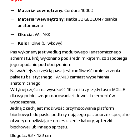
Materiał zewnętrzny:
Cordura 1000D
Materiał wewnętrzny:
siatka 3D GEDEON / pianka
anatomiczna
Okucia:
WJ, YKK
Kolor:
Olive (Oliwkowy)
Pas wykonany jest według modułowego i anatomicznego
schematu, krój wykonano pod średnim kątem, co zapobiega
jego opadaniu pod obciążeniem.
Najważniejszą częścią pasa jest możliwość umieszczenia
pakietu balistycznego 1A\NIJ3 zamiast wypełnienia
anatomicznego.
W tylnej części ma wysokość 16 cm i trzy rzędy taśm MOLLE
dla wygodniejszego mocowania ładownic i elementów
wyposażenia.
Jedną z cech jest możliwość przymocowania platform
biodrowych do paska podtrzymującego pas poprzez specjalne
otwory umożliwiające umieszczenie kabury, apteczki
biodrowej lub innego sprzętu.
Długość: 92 - 122 cm