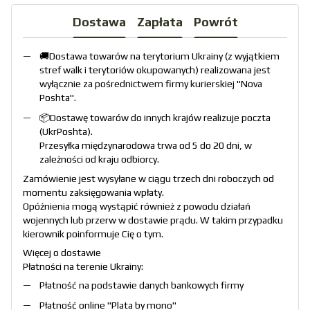
Dostawa
Zapłata
Powrót
🚚Dostawa towarów na terytorium Ukrainy (z wyjątkiem
stref walk i terytoriów okupowanych) realizowana jest
wyłącznie za pośrednictwem firmy kurierskiej "
Nova
Poshta
".
📦Dostawę towarów do innych krajów realizuje poczta
(
UkrPoshta
).
Przesyłka międzynarodowa trwa od 5 do 20 dni, w
zależności od kraju odbiorcy.
Zamówienie jest wysyłane w ciągu trzech dni roboczych od
momentu zaksięgowania wpłaty.
Opóźnienia mogą wystąpić również z powodu działań
wojennych lub przerw w dostawie prądu. W takim przypadku
kierownik poinformuje Cię o tym.
Więcej o dostawie
Płatności na terenie Ukrainy:
Płatność na podstawie danych bankowych firmy
Płatność online "
Plata by mono
"