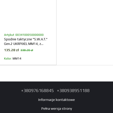
Artykuł: 00341000S0000000
Spodnie taktyczne "S.W.A.T."
Gen.2 UKRPIXEL MM14, z
paskiem (Rip-Stop)
135.28 zł
338.20 zł
Kolor
ММ14
+380976168845
+380938951188
Informacje kontaktowe
Pełna wersja strony