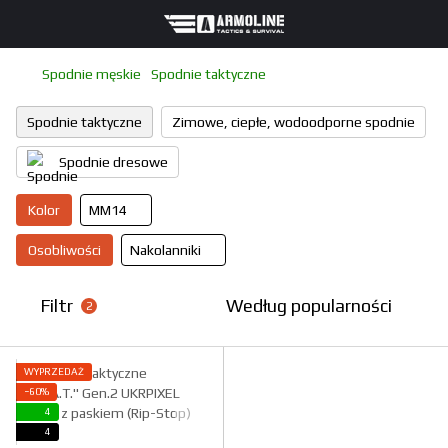
Spodnie męskie
Spodnie taktyczne
Spodnie taktyczne
Zimowe, ciepłe, wodoodporne spodnie
Spodnie dresowe
Kolor
ММ14
Osobliwości
Nakolanniki
Filtr
Według popularności
2
WYPRZEDAŻ
−60%
4
4