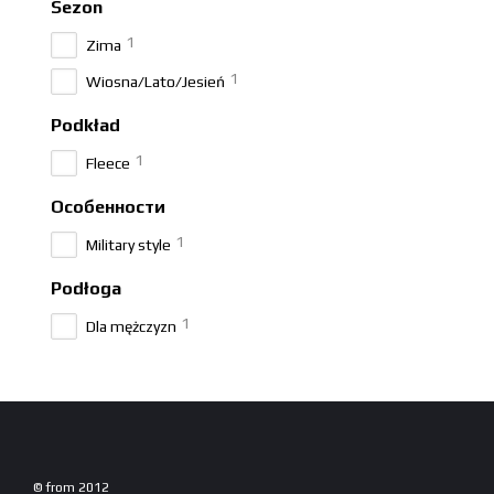
Sezon
1
Zima
1
Wiosna/Lato/Jesień
Podkład
1
Fleece
Особенности
1
Military style
Podłoga
1
Dla mężczyzn
© from 2012