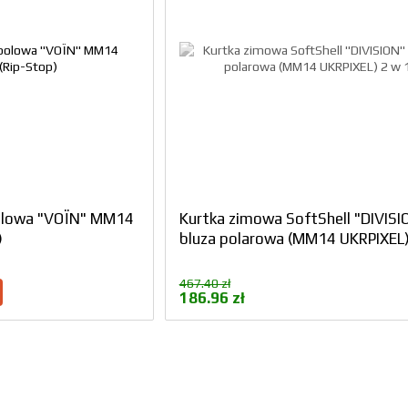
olowa "VOЇN" MM14
Kurtka zimowa SoftShell "DIVISI
)
bluza polarowa (MM14 UKRPIXEL)
467.40 zł
186.96 zł