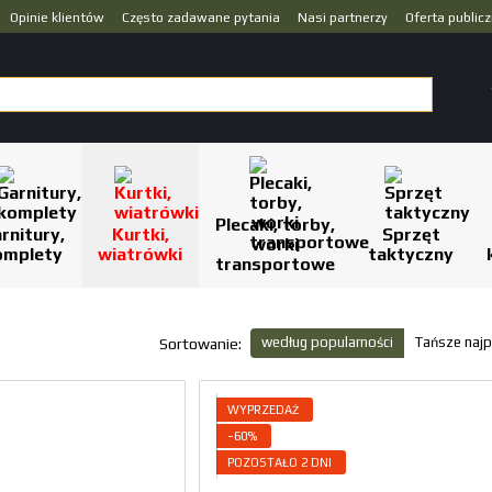
Opinie klientów
Często zadawane pytania
Nasi partnerzy
Oferta public
Plecaki, torby,
rnitury,
Kurtki,
Sprzęt
worki
omplety
wiatrówki
taktyczny
transportowe
według popularności
Tańsze najp
Sortowanie:
WYPRZEDAŻ
−60%
POZOSTAŁO 2 DNI