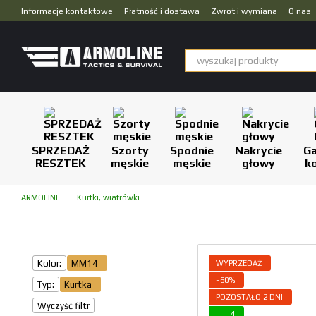
Przejdź do głównej treści
Informacje kontaktowe
Płatność i dostawa
Zwrot i wymiana
O nas
Dropshipping
SPRZEDAŻ
Szorty
Spodnie
Nakrycie
Ga
RESZTEK
męskie
męskie
głowy
k
ARMOLINE
Kurtki, wiatrówki
Kolor:
ММ14
WYPRZEDAŻ
−60%
Typ:
Kurtka
POZOSTAŁO 2 DNI
Wyczyść filtr
4