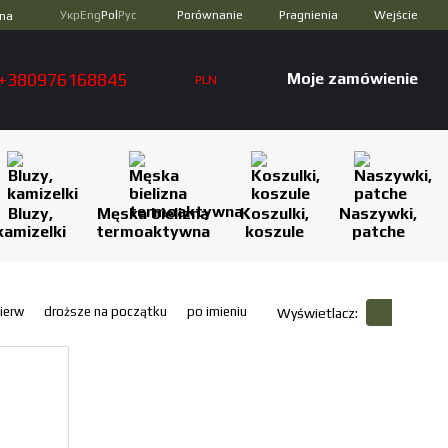
Porównanie
Укр
Eng
Pol
Рус
Pragnienia
Wejście
zna
+380976168845
Moje zamówienie
PLN
Bluzy,
Męska bielizna
Koszulki,
Naszywki,
kamizelki
termoaktywna
koszule
patche
ierw
droższe na początku
po imieniu
Wyświetlacz: