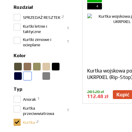
4
Rozdział
2
SPRZEDAŻ RESZTEK
Kurtki letnie i
1
taktyczne
Kurtki zimowe i
1
ocieplane
Kolor
Kurtka wojskowa p
UKRPIXEL (Rip-Stop
Typ
281.20 zł
Kupić
112.48 zł
1
Anorak
Kurtka
1
przeciwwiatrowa
2
Kurtka