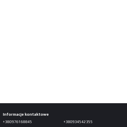
Informacje kontaktowe
+380976168845
+380934542355