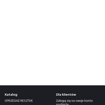
Katalog
Dla klientów
SPRZEDAŻ RESZTEK
Zaloguj się na swoje konto
osobiste