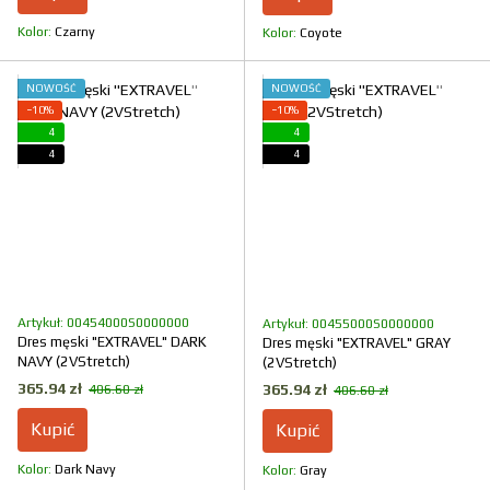
Kolor
Czarny
Kolor
Coyote
NOWOŚĆ
NOWOŚĆ
−10%
−10%
4
4
4
4
Artykuł: 00454000S0000000
Artykuł: 00455000S0000000
Dres męski "EXTRAVEL" DARK
Dres męski "EXTRAVEL" GRAY
NAVY (2VStretch)
(2VStretch)
365.94 zł
365.94 zł
406.60 zł
406.60 zł
Kupić
Kupić
Kolor
Dark Navy
Kolor
Gray