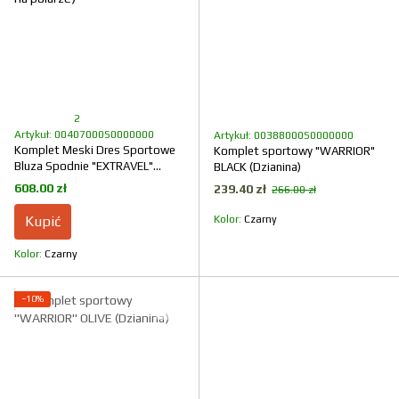
2
Artykuł: 00407000S0000000
Artykuł: 00388000S0000000
Komplet Meski Dres Sportowe
Komplet sportowy "WARRIOR"
Bluza Spodnie "EXTRAVEL"
BLACK (Dzianina)
BLACK (Dzianina na polarze)
608.00 zł
239.40 zł
266.00 zł
Kupić
Kolor
Czarny
Kolor
Czarny
−10%