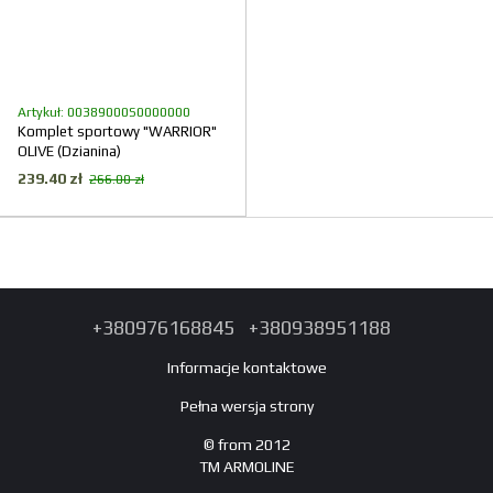
Artykuł: 00389000S0000000
Komplet sportowy "WARRIOR"
OLIVE (Dzianina)
239.40 zł
266.00 zł
+380976168845
+380938951188
Informacje kontaktowe
Pełna wersja strony
© from 2012
TM ARMOLINE