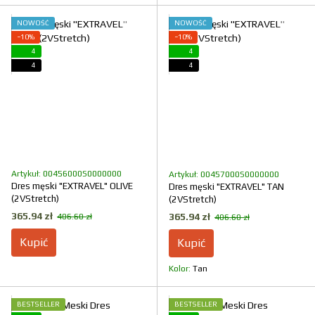
NOWOŚĆ
NOWOŚĆ
−10%
−10%
4
4
4
4
Artykuł: 00456000S0000000
Artykuł: 00457000S0000000
Dres męski "EXTRAVEL" OLIVE
Dres męski "EXTRAVEL" TAN
(2VStretch)
(2VStretch)
365.94 zł
365.94 zł
406.60 zł
406.60 zł
Kupić
Kupić
Kolor
Tan
BESTSELLER
BESTSELLER