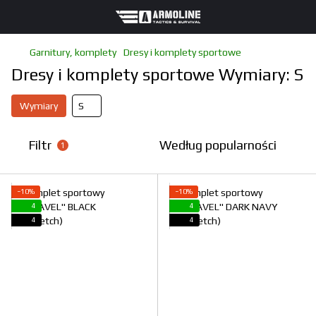
Garnitury, komplety
Dresy i komplety sportowe
Dresy i komplety sportowe Wymiary: S
Wymiary
S
Filtr
Według popularności
1
−10%
−10%
4
4
4
4