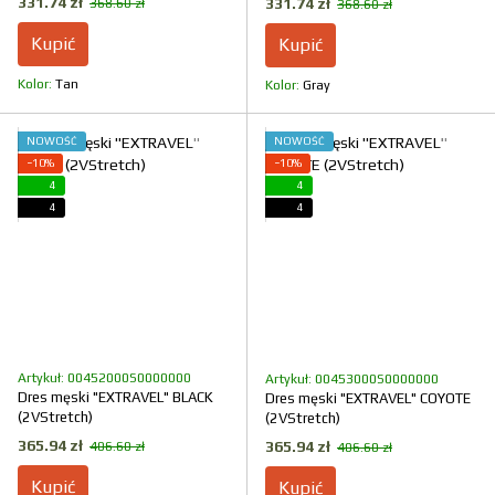
331.74 zł
331.74 zł
368.60 zł
368.60 zł
Kupić
Kupić
Kolor
Tan
Kolor
Gray
NOWOŚĆ
NOWOŚĆ
−10%
−10%
4
4
4
4
Artykuł: 00452000S0000000
Artykuł: 00453000S0000000
Dres męski "EXTRAVEL" BLACK
Dres męski "EXTRAVEL" COYOTE
(2VStretch)
(2VStretch)
365.94 zł
365.94 zł
406.60 zł
406.60 zł
Kupić
Kupić