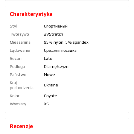
Charakterystyka
Styl
Спортивный
Tworzywo
2VStretch
Mieszanina
95% nylon, 5% spandex
Lądowanie
Средняя посадка
Sezon
Lato
Podłoga
Dla mężczyzn
Państwo
Nowe
Kraj
Ukraine
pochodzenia
Kolor
Coyote
Wymiary
XS
Recenzje