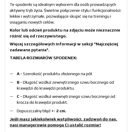
Te spodenki są idealnym wyborem dla osób prowadzących
aktywny tryb życia. Świetne połączenie stylu i funkcjonalności:
lekkie i wytrzymałe, pozwalające skupić się na treningu i
osiąganiu nowych celów.
Kolor lub odcień produktu na zdjęciu może nieznacznie
różnić się od rzeczywistego.
Więcej szczegółowych informacji w sekcji
"Najczęściej
zadawane pytania"
.
TABELA ROZMIARÓW SPODENEK:
A -
Szerokość produktu złożonego na pół.
B -
Długość wzdłuż zewnętrznego szwu bocznego od
krawędzi do krawędzi produktu.
C -
Długość wzdłuż wewnętrznego szwu bocznego od
krocza do krawędzi produkt.
Dopuszczalny błąd
+- 2 cm.
Jeśli masz jakiekolwiek wątpliwości, zadzwoń do nas,
nasi managerowie pomogą Ci ustalić rozmiar!