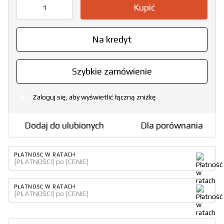
Kupić
Na kredyt
Szybkie zamówienie
Zaloguj się, aby wyświetlić łączną zniżkę
%
Dodaj do ulubionych
Dla porównania
PŁATNOŚĆ W RATACH
{PŁATNOŚCI} po {CENIE}
PŁATNOŚĆ W RATACH
{PŁATNOŚCI} po {CENIE}