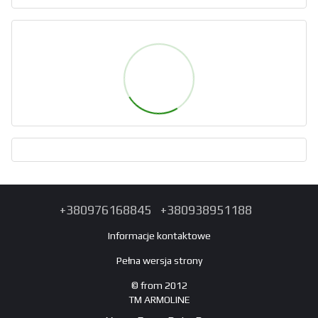
+380976168845
+380938951188
Informacje kontaktowe
Pełna wersja strony
© from 2012
TM ARMOLINE