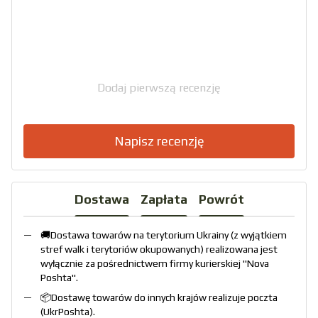
Dodaj pierwszą recenzję
Napisz recenzję
Dostawa
Zapłata
Powrót
🚚Dostawa towarów na terytorium Ukrainy (z wyjątkiem
stref walk i terytoriów okupowanych) realizowana jest
wyłącznie za pośrednictwem firmy kurierskiej "
Nova
Poshta
".
📦Dostawę towarów do innych krajów realizuje poczta
(
UkrPoshta
).