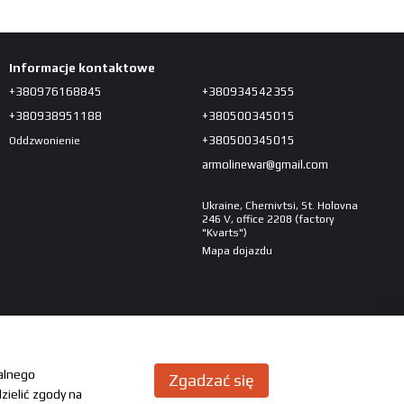
Informacje kontaktowe
+380976168845
+380934542355
+380938951188
+380500345015
+380500345015
Oddzwonienie
armolinewar@gmail.com
Ukraine, Chernivtsi, St. Holovna
246 V, office 2208 (factory
"Kvarts")
Mapa dojazdu
malnego
Zgadzać się
zielić zgody na