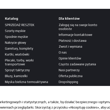
Katalog
Dla klientów
SPRZEDAŻ RESZTEK
Zaloguj się na swoje konto
osobiste
Szorty męskie
Informacje kontaktowe
Spodnie męskie
Płatność i dostawa
Nakrycie głowy
Zwrot i wymiana
Garnitury, komplety
O nas
Kurtki, wiatrówki
Opinie klientów
Plecaki, torby, worki
transportowe
Często zadawane pytania
Sprzęt taktyczny
Nasi partnerzy
Bluzy, kamizelki
Oferta publiczna
Męska bielizna termoaktywna
Dropshipping
Koszulki, koszule
Jesteśmy w mediach
Naszywki, patche
społecznościowych
arketingowych i statystycznych, a także, by działać bezpiecznego i opty
ieniach przeglądarki. Skorzystaj z przycisku «Akceptuję cookies», aby ud