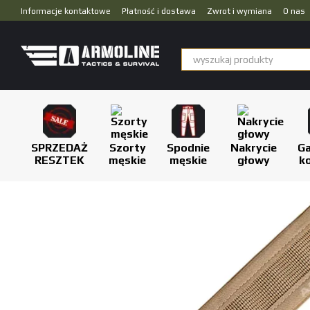
Przejdź do głównej treści
Informacje kontaktowe
Płatność i dostawa
Zwrot i wymiana
O nas
Dropshipping
SPRZEDAŻ
Szorty
Spodnie
Nakrycie
Ga
RESZTEK
męskie
męskie
głowy
k