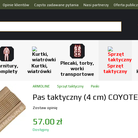
Opinie klientów
Często zadawane pytania
Nasi partnerzy
Oferta public
Plecaki, torby,
rnitury,
Kurtki,
Sprzęt
worki
omplety
wiatrówki
taktyczny
transportowe
ARMOLINE
Sprzęt taktyczny
Paski
Pas taktyczny (4 cm) COYOTE 
Zostaw opinię
57.00 zł
Dostępny