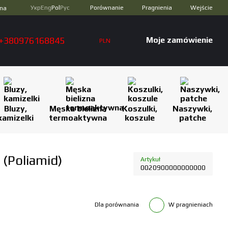
Porównanie
Укр
Eng
Pol
Рус
Pragnienia
Wejście
zna
+380976168845
Moje zamówienie
PLN
Bluzy,
Męska bielizna
Koszulki,
Naszywki,
kamizelki
termoaktywna
koszule
patche
(Poliamid)
Artykuł
0020900000000000
Dla porównania
W pragnieniach