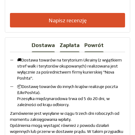
Napisz recenzję
Dostawa
Zapłata
Powrót
🚚Dostawa towarów na terytorium Ukrainy (z wyjątkiem
stref walk i terytoriów okupowanych) realizowana jest
wyłącznie za pośrednictwem firmy kurierskiej "
Nova
Poshta
".
📦Dostawę towarów do innych krajów realizuje poczta
(
UkrPoshta
).
Przesyłka międzynarodowa trwa od 5 do 20 dni, w
zależności od kraju odbiorcy.
Zamówienie jest wysyłane w ciągu trzech dni roboczych od
momentu zaksięgowania wpłaty.
Opóźnienia mogą wystąpić również z powodu działań
wojennych lub przerw w dostawie prądu. W takim przypadku