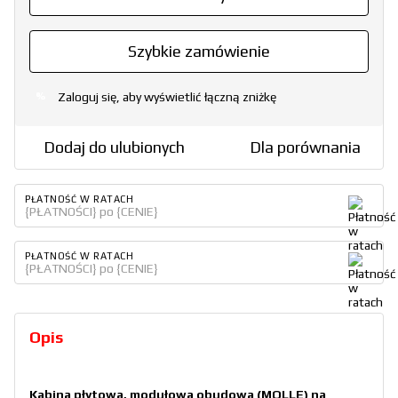
Szybkie zamówienie
Zaloguj się, aby wyświetlić łączną zniżkę
%
Dodaj do ulubionych
Dla porównania
PŁATNOŚĆ W RATACH
{PŁATNOŚCI} po {CENIE}
PŁATNOŚĆ W RATACH
{PŁATNOŚCI} po {CENIE}
Opis
Kabina płytowa, modułowa obudowa (MOLLE) na