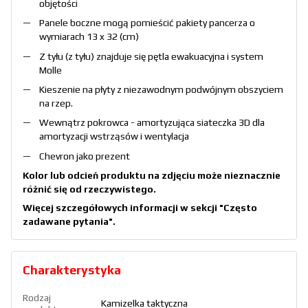
objętości
Panele boczne mogą pomieścić pakiety pancerza o
wymiarach 13 x 32 (cm)
Z tyłu (z tyłu) znajduje się pętla ewakuacyjna i system
Molle
Kieszenie na płyty z niezawodnym podwójnym obszyciem
na rzep.
Wewnątrz pokrowca - amortyzująca siateczka 3D dla
amortyzacji wstrząsów i wentylacja
Chevron jako prezent
Kolor lub odcień produktu na zdjęciu może nieznacznie
różnić się od rzeczywistego.
Więcej szczegółowych informacji w sekcji
"Często
zadawane pytania"
.
Charakterystyka
Rodzaj
Kamizelka taktyczna