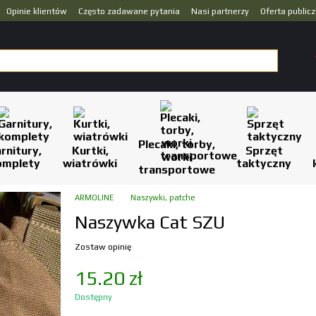
Opinie klientów
Często zadawane pytania
Nasi partnerzy
Oferta public
Plecaki, torby,
rnitury,
Kurtki,
Sprzęt
worki
omplety
wiatrówki
taktyczny
transportowe
ARMOLINE
Naszywki, patche
Naszywka Cat SZU
Zostaw opinię
15.20 zł
Dostępny