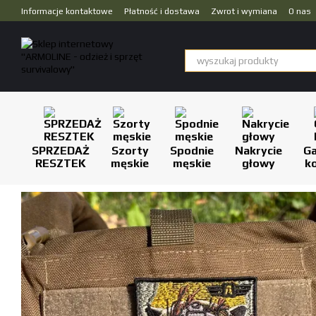
Przejdź do głównej treści
Informacje kontaktowe
Płatność i dostawa
Zwrot i wymiana
O nas
Dropshipping
SPRZEDAŻ
Szorty
Spodnie
Nakrycie
Ga
RESZTEK
męskie
męskie
głowy
k