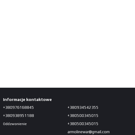
Informacje kontaktowe
+380976168845
+380934542355
+380938951188
+380500345015
+380500345015
Oddzwonienie
armolinewar@gmail.com