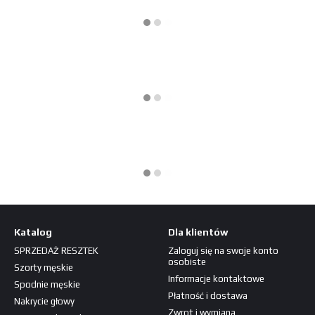
Katalog
Dla klientów
SPRZEDAŻ RESZTEK
Zaloguj się na swoje konto
osobiste
Szorty męskie
Informacje kontaktowe
Spodnie męskie
Płatność i dostawa
Nakrycie głowy
Zwrot i wymiana