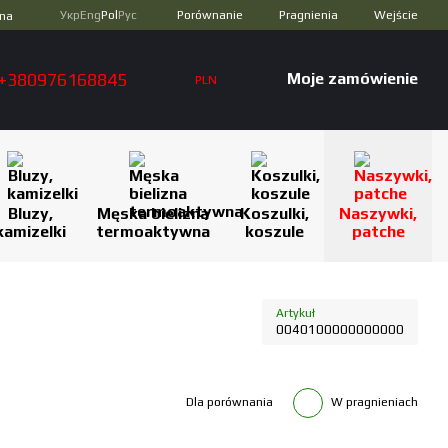
Porównanie
Укр
Eng
Pol
Рус
Pragnienia
Wejście
zna
+380976168845
Moje zamówienie
PLN
Bluzy,
Męska bielizna
Koszulki,
Naszywki,
kamizelki
termoaktywna
koszule
patche
Artykuł
0040100000000000
Dla porównania
W pragnieniach