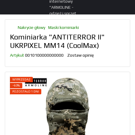
Nakrycie głowy
Maski kominiarki
Kominiarka "ANTITERROR II"
UKRPIXEL MM14 (CoolMax)
Artykuł:
0010100000000000
Zostaw opinię
WYPRZEDAŻ
−60%
POZOSTAŁO 1 DNI