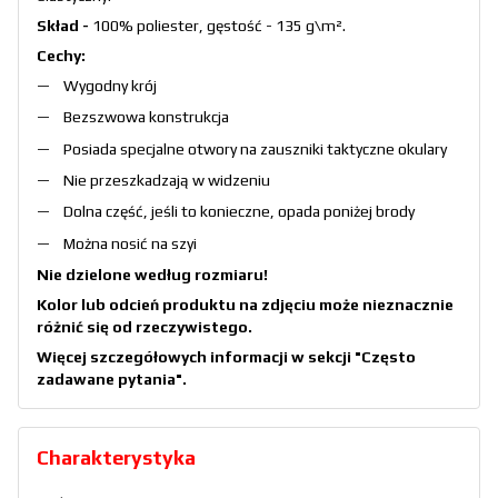
Skład -
100% poliester, gęstość - 135 g\m
²
.
Cechy:
Wygodny krój
Bezszwowa konstrukcja
Posiada specjalne otwory na zauszniki taktyczne okulary
Nie przeszkadzają w widzeniu
Dolna część, jeśli to konieczne, opada poniżej brody
Można nosić na szyi
Nie dzielone według rozmiaru!
Kolor lub odcień produktu na zdjęciu może nieznacznie
różnić się od rzeczywistego.
Więcej szczegółowych informacji w sekcji
"Często
zadawane pytania"
.
Charakterystyka