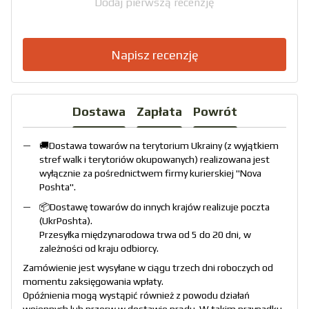
Dodaj pierwszą recenzję
Napisz recenzję
Dostawa
Zapłata
Powrót
🚚Dostawa towarów na terytorium Ukrainy (z wyjątkiem
stref walk i terytoriów okupowanych) realizowana jest
wyłącznie za pośrednictwem firmy kurierskiej "
Nova
Poshta
".
📦Dostawę towarów do innych krajów realizuje poczta
(
UkrPoshta
).
Przesyłka międzynarodowa trwa od 5 do 20 dni, w
zależności od kraju odbiorcy.
Zamówienie jest wysyłane w ciągu trzech dni roboczych od
momentu zaksięgowania wpłaty.
Opóźnienia mogą wystąpić również z powodu działań
wojennych lub przerw w dostawie prądu. W takim przypadku