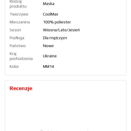
Rodzaj
Maska
produktu
Tworzywo
CoolMax
Mieszanina
100% poliester
Sezon
Wiosna/Lato/Jesień
Podłoga
Dla mężczyzn
Państwo
Nowe
Kraj
Ukraine
pochodzenia
Kolor
ММ14
Recenzje