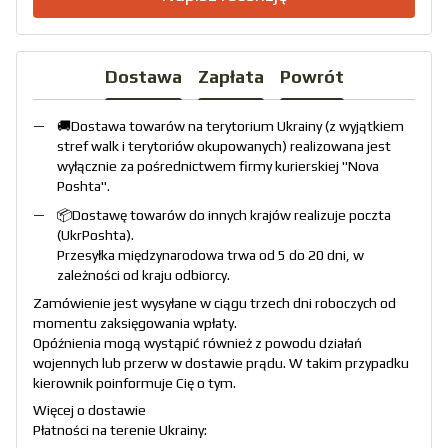
Dostawa
Zapłata
Powrót
🚚Dostawa towarów na terytorium Ukrainy (z wyjątkiem
stref walk i terytoriów okupowanych) realizowana jest
wyłącznie za pośrednictwem firmy kurierskiej "
Nova
Poshta
".
📦Dostawę towarów do innych krajów realizuje poczta
(
UkrPoshta
).
Przesyłka międzynarodowa trwa od 5 do 20 dni, w
zależności od kraju odbiorcy.
Zamówienie jest wysyłane w ciągu trzech dni roboczych od
momentu zaksięgowania wpłaty.
Opóźnienia mogą wystąpić również z powodu działań
wojennych lub przerw w dostawie prądu. W takim przypadku
kierownik poinformuje Cię o tym.
Więcej o dostawie
Płatności na terenie Ukrainy: