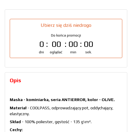
Ubierz się dziś niedrogo
Do końca promocji
0
00
00
00
dni
oglądać
min
sek.
Opis
Maska - kominiarka, seria ANTIERROR, kolor - OLIVE.
Materiał
- COOLPASS, odprowadzający pot, oddychający,
elastyczny.
Skład
- 100% poliester, gęstość - 135 g\m².
Cechy: