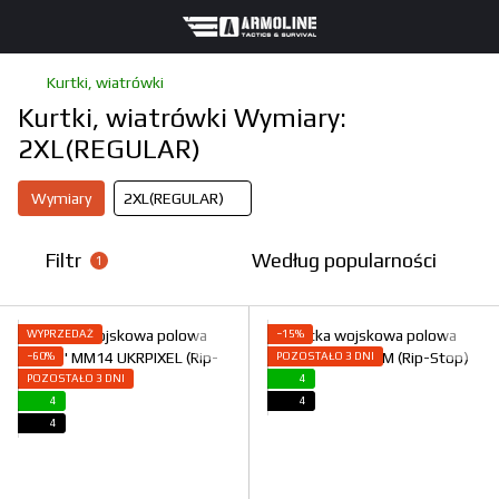
Kurtki, wiatrówki
Kurtki, wiatrówki Wymiary:
2XL(REGULAR)
Wymiary
2XL(REGULAR)
Filtr
Według popularności
1
WYPRZEDAŻ
−15%
−60%
POZOSTAŁO 3 DNI
POZOSTAŁO 3 DNI
4
4
4
4