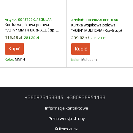
Artykuł: 0043702XLREGULAR
Artykuł: 0043902XLREGULAR
Kurtka wojskowa polowa
Kurtka wojskowa polowa
"VOЇN" MM14 UKRPIXEL (Rip-
"VOЇN" MULTICAM (Rip-Stop)
Stop)
112.48 zł
239.02 zł
281.20 zł
281.20 zł
Kupić
Kupić
Kolor
ММ14
Kolor
Multicam
+380976168845
+380938951188
Informacje kontaktowe
Pełna wersja strony
© from 2012