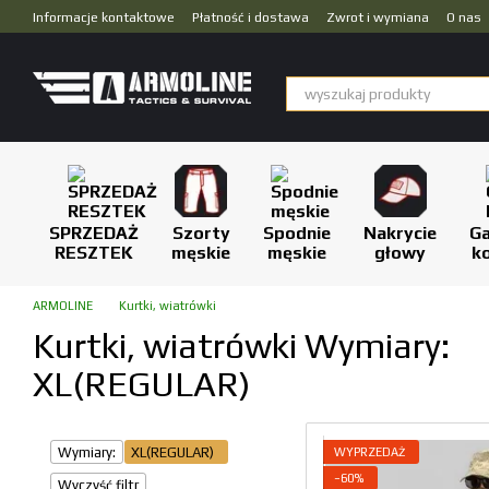
Przejdź do głównej treści
Informacje kontaktowe
Płatność i dostawa
Zwrot i wymiana
O nas
Dropshipping
SPRZEDAŻ
Szorty
Spodnie
Nakrycie
Ga
RESZTEK
męskie
męskie
głowy
k
ARMOLINE
Kurtki, wiatrówki
Kurtki, wiatrówki Wymiary:
XL(REGULAR)
Wymiary:
XL(REGULAR)
WYPRZEDAŻ
−60%
Wyczyść filtr