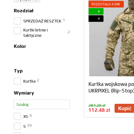
POZOSTAŁO 4 DNI
Rozdział
4
4
1
SPRZEDAŻ RESZTEK
Kurtki letnie i
2
taktyczne
Kolor
Typ
2
Kurtka
Kurtka wojskowa p
UKRPIXEL (Rip-Stop
Wymiary
281.20 zł
Kupić
112.48 zł
9
XS
39
S