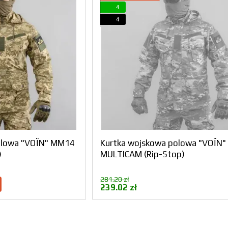
4
4
olowa "VOЇN" MM14
Kurtka wojskowa polowa "VOЇN"
)
MULTICAM (Rip-Stop)
281.20 zł
239.02 zł