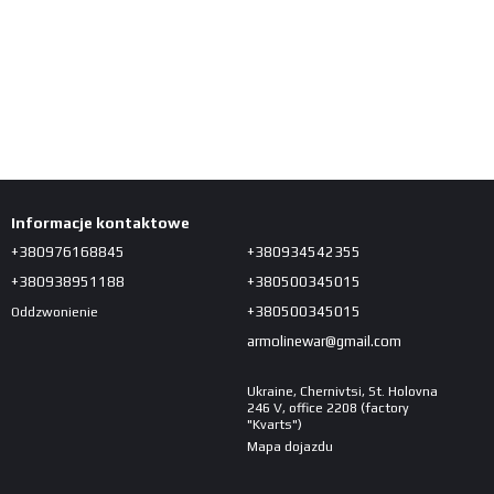
Informacje kontaktowe
+380976168845
+380934542355
+380938951188
+380500345015
+380500345015
Oddzwonienie
armolinewar@gmail.com
Ukraine, Chernivtsi, St. Holovna
246 V, office 2208 (factory
"Kvarts")
Mapa dojazdu