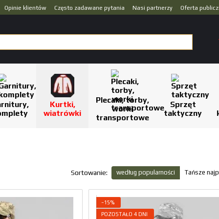
Opinie klientów
Często zadawane pytania
Nasi partnerzy
Oferta public
Plecaki, torby,
rnitury,
Kurtki,
Sprzęt
worki
omplety
wiatrówki
taktyczny
transportowe
według popularności
Tańsze najp
Sortowanie:
−15%
POZOSTAŁO 4 DNI