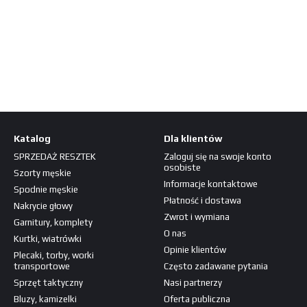
Katalog
Dla klientów
SPRZEDAŻ RESZTEK
Zaloguj się na swoje konto
osobiste
Szorty męskie
Informacje kontaktowe
Spodnie męskie
Płatność i dostawa
Nakrycie głowy
Zwrot i wymiana
Garnitury, komplety
O nas
Kurtki, wiatrówki
Opinie klientów
Plecaki, torby, worki
transportowe
Często zadawane pytania
Sprzęt taktyczny
Nasi partnerzy
Bluzy, kamizelki
Oferta publiczna