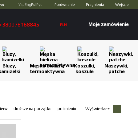
Porównanie
Укр
Eng
Pol
Рус
Pragnienia
Wejście
zna
+380976168845
Moje zamówienie
PLN
Bluzy,
Męska bielizna
Koszulki,
Naszywki,
kamizelki
termoaktywna
koszule
patche
ierw
droższe na początku
po imieniu
Wyświetlacz: