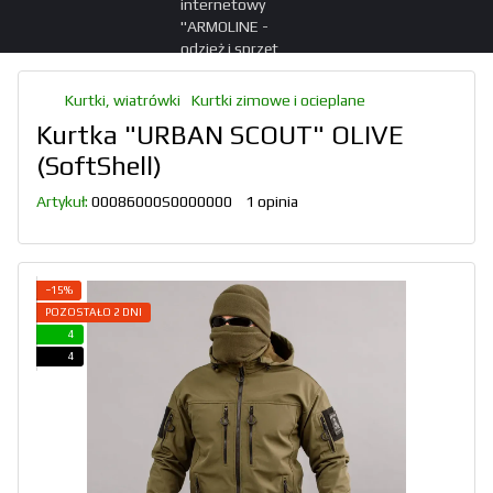
Kurtki, wiatrówki
Kurtki zimowe i ocieplane
Kurtka "URBAN SCOUT" OLIVE
(SoftShell)
Artykuł:
00086000S0000000
1 opinia
−15%
POZOSTAŁO 2 DNI
4
4