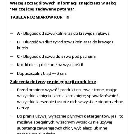
Więcej szczegółowych informacji znajdziesz w sekcji
"Najczęściej zadawane pytania"
.
TABELA ROZMIARÓW KURTKI:
A
- Długość od szwu kołnierza do krawędzi rękawa.
B
- Długość wzdłuż tył od szwu kołnierza do krawędzi
kurtki.
C
- Długość od szwu do szwu pod pachami.
Kurtki nie są dzielone na wysokości!
Dopuszczalny błąd +- 2 cm.
Zalecenia dotyczące pielęgnacji produktu:
Przed praniem wywróć produkt na lewą stronę, mając
wszystkie zapięcia i zamki zamknięte; sprawdź również
wszystkie kieszenie i usuń z nich wszystkie niepotrzebne
rzeczy.
Do prania używaj wyłącznie płynnych detergentów, jeśli to
możliwe specjalnych; w żadnym wypadku nie używaj
substancji zawierających chlor, wybielacz lub inne