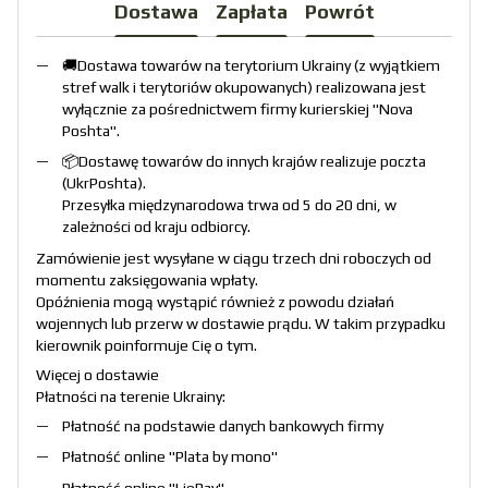
Dostawa
Zapłata
Powrót
🚚Dostawa towarów na terytorium Ukrainy (z wyjątkiem
stref walk i terytoriów okupowanych) realizowana jest
wyłącznie za pośrednictwem firmy kurierskiej "
Nova
Poshta
".
📦Dostawę towarów do innych krajów realizuje poczta
(
UkrPoshta
).
Przesyłka międzynarodowa trwa od 5 do 20 dni, w
zależności od kraju odbiorcy.
Zamówienie jest wysyłane w ciągu trzech dni roboczych od
momentu zaksięgowania wpłaty.
Opóźnienia mogą wystąpić również z powodu działań
wojennych lub przerw w dostawie prądu. W takim przypadku
kierownik poinformuje Cię o tym.
Więcej o dostawie
Płatności na terenie Ukrainy:
Płatność na podstawie danych bankowych firmy
Płatność online "
Plata by mono
"
Płatność online "
LiqPay
"