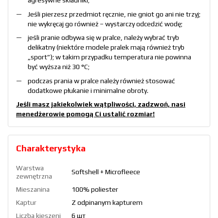
agresywne składniki;
Jeśli pierzesz przedmiot ręcznie, nie gniot go ani nie trzyj;
nie wykręcaj go również – wystarczy odcedzić wodę;
jeśli pranie odbywa się w pralce, należy wybrać tryb
delikatny (niektóre modele pralek mają również tryb
„sport”); w takim przypadku temperatura nie powinna
być wyższa niż 30 °C;
podczas prania w pralce należy również stosować
dodatkowe płukanie i minimalne obroty.
Jeśli masz jakiekolwiek wątpliwości, zadzwoń, nasi
menedżerowie pomogą Ci ustalić rozmiar!
Charakterystyka
Warstwa
Softshell + Microfleece
zewnętrzna
Mieszanina
100% poliester
Kaptur
Z odpinanym kapturem
Liczba kieszeni
6 шт