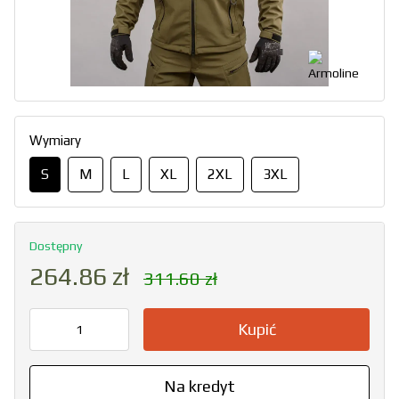
Wymiary
S
M
L
XL
2XL
3XL
Dostępny
264.86 zł
311.60 zł
Kupić
Na kredyt