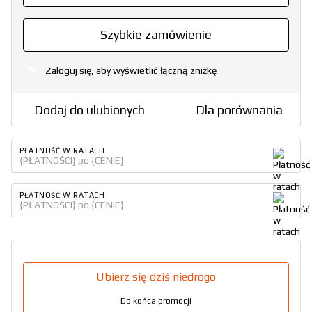
Szybkie zamówienie
Zaloguj się, aby wyświetlić łączną zniżkę
%
Dodaj do ulubionych
Dla porównania
PŁATNOŚĆ W RATACH
{PŁATNOŚCI} po {CENIE}
PŁATNOŚĆ W RATACH
{PŁATNOŚCI} po {CENIE}
Ubierz się dziś niedrogo
Do końca promocji