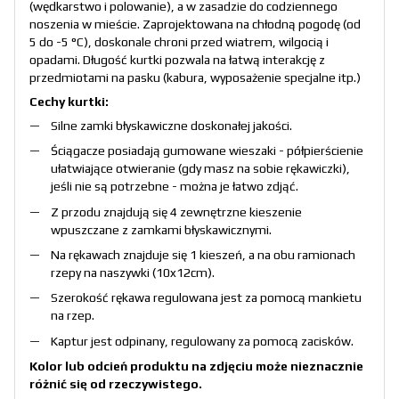
(wędkarstwo i polowanie), a w zasadzie do codziennego
noszenia w mieście. Zaprojektowana na chłodną pogodę (od
5 do -5 °C), doskonale chroni przed wiatrem, wilgocią i
opadami. Długość kurtki pozwala na łatwą interakcję z
przedmiotami na pasku (kabura, wyposażenie specjalne itp.)
Cechy kurtki:
Silne zamki błyskawiczne doskonałej jakości.
Ściągacze posiadają gumowane wieszaki - półpierścienie
ułatwiające otwieranie (gdy masz na sobie rękawiczki),
jeśli nie są potrzebne - można je łatwo zdjąć.
Z przodu znajdują się 4 zewnętrzne kieszenie
wpuszczane z zamkami błyskawicznymi.
Na rękawach znajduje się 1 kieszeń, a na obu ramionach
rzepy na naszywki (10x12cm).
Szerokość rękawa regulowana jest za pomocą mankietu
na rzep.
Kaptur jest odpinany, regulowany za pomocą zacisków.
Kolor lub odcień produktu na zdjęciu może nieznacznie
różnić się od rzeczywistego.