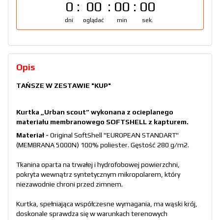
0
00
00
00
dni
oglądać
min
sek.
Opis
TAŃSZE W ZESTAWIE
"KUP"
Kurtka „Urban scout” wykonana z ocieplanego
materiału membranowego SOFTSHELL z kapturem.
Materiał -
Original SoftShell "EUROPEAN STANDART"
(MEMBRANA 5000N) 100% poliester. Gęstość 280 g/m2.
Tkanina oparta na trwałej i hydrofobowej powierzchni,
pokryta wewnątrz syntetycznym mikropolarem, który
niezawodnie chroni przed zimnem.
Kurtka, spełniająca współczesne wymagania, ma wąski krój,
doskonale sprawdza się w warunkach terenowych