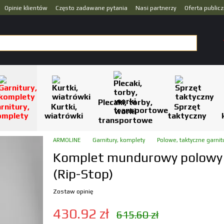
Opinie klientów
Często zadawane pytania
Nasi partnerzy
Oferta public
Plecaki, torby,
rnitury,
Kurtki,
Sprzęt
worki
omplety
wiatrówki
taktyczny
transportowe
ARMOLINE
Garnitury, komplety
Polowe, taktyczne garnit
Komplet mundurowy polowy
(Rip-Stop)
Zostaw opinię
430.92 zł
615.60 zł