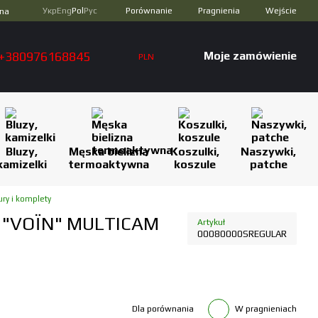
Porównanie
Укр
Eng
Pol
Рус
Pragnienia
Wejście
zna
+380976168845
Moje zamówienie
PLN
Bluzy,
Męska bielizna
Koszulki,
Naszywki,
kamizelki
termoaktywna
koszule
patche
ury i komplety
 "VOЇN" MULTICAM
Artykuł
00080000SREGULAR
Dla porównania
W pragnieniach