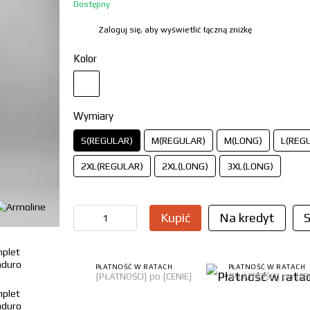
Dostępny
Zaloguj się, aby wyświetlić łączną zniżkę
%
Kolor
Wymiary
S(REGULAR)
M(REGULAR)
M(LONG)
L(REG
2XL(REGULAR)
2XL(LONG)
3XL(LONG)
Kupić
Na kredyt
S
PŁATNOŚĆ W RATACH
PŁATNOŚĆ W RATACH
{PŁATNOŚCI} po {CENIE}
{PŁATNOŚCI} po {CE