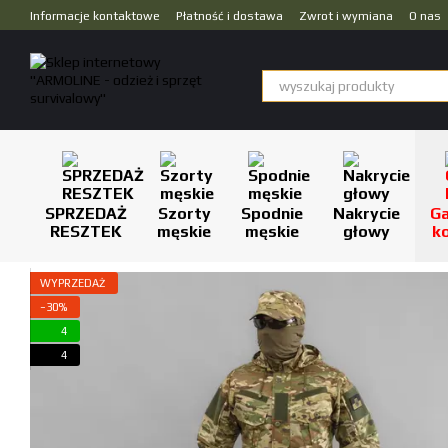
Przejdź do głównej treści
Informacje kontaktowe
Płatność i dostawa
Zwrot i wymiana
O nas
Dropshipping
SPRZEDAŻ
Szorty
Spodnie
Nakrycie
Ga
RESZTEK
męskie
męskie
głowy
k
WYPRZEDAŻ
−30%
4
4