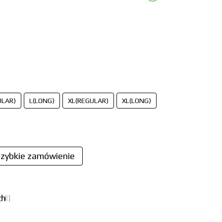
ULAR)
L(LONG)
XL(REGULAR)
XL(LONG)
zybkie zamówienie
NIE}