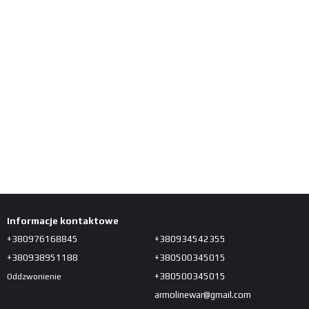
Informacje kontaktowe
+380976168845
+380934542355
+380938951188
+380500345015
+380500345015
Oddzwonienie
armolinewar@gmail.com