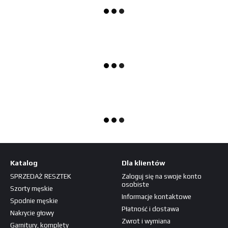
Katalog
Dla klientów
SPRZEDAŻ RESZTEK
Zaloguj się na swoje konto
osobiste
Szorty męskie
Informacje kontaktowe
Spodnie męskie
Płatność i dostawa
Nakrycie głowy
Zwrot i wymiana
Garnitury, komplety