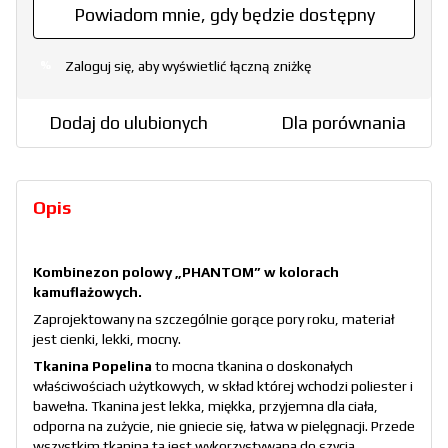
Powiadom mnie, gdy będzie dostępny
Zaloguj się, aby wyświetlić łączną zniżkę
%
Dodaj do ulubionych
Dla porównania
Opis
Kombinezon polowy „PHANTOM” w kolorach
kamuflażowych.
Zaprojektowany na szczególnie gorące pory roku, materiał
jest cienki, lekki, mocny.
Tkanina
Popelina
to mocna tkanina o doskonałych
właściwościach użytkowych, w skład której wchodzi poliester i
bawełna. Tkanina jest lekka, miękka, przyjemna dla ciała,
odporna na zużycie, nie gniecie się, łatwa w pielęgnacji. Przede
wszystkim tkanina ta jest wykorzystywana do szycia