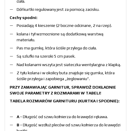
ciała.
Dół kurtki regulowany jest za pomocą zacisku.
Cechy spodni:
Posiadają 4 kieszenie (2 boczne odcinane, 2 na rzep).
kolana i tył wzmocnione są dodatkową warstwą
materiału.
Pas ma gumkę, która ściśle przylega do ciała.
Są szlufki na szeroki 5 cm pasek.
Nad kolanami wszyta jest siateczka wentylacyjna z klapką.
Z tyłu kolana i w okolicy buta znajduje się gumka, która
ściśle przylega i zapobiega „żeglowaniu”.
PRZY ZAMAWIAJĄC GARNITUR, SPRAWDŹ DOKŁADNIE
SWOJE PARAMETRY Z ROZMIARAMI W TABELI!
TABELA ROZMIARÓW GARNITURU (KURTKA I SPODNIE):
A -
Długość od szwu kołnierza do krawędzi rękawa.
B -
Długość wzdłuż pleców od szwu kołnierza do krawędzi
kurtki.