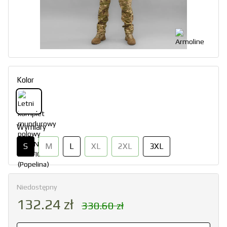
Kolor
Wymiary
S
M
L
XL
2XL
3XL
Niedostępny
132.24 zł
330.60 zł