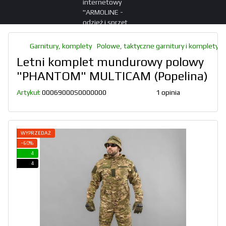
Garnitury, komplety
Polowe, taktyczne garnitury i komplety
Letni komplet mundurowy polowy
"PHANTOM" MULTICAM (Popelina)
Artykuł:
00069000S0000000
1 opinia
WYPRZEDAŻ
−60%
4
4