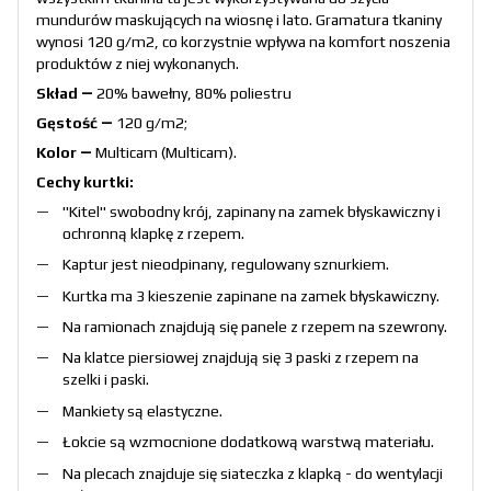
mundurów maskujących na wiosnę i lato. Gramatura tkaniny
wynosi 120 g/m2, co korzystnie wpływa na komfort noszenia
produktów z niej wykonanych.
Skład ―
20% bawełny, 80% poliestru
Gęstość ―
120 g/m2;
Kolor ―
Multicam (Multicam).
Cechy kurtki:
"Kitel" swobodny krój, zapinany na zamek błyskawiczny i
ochronną klapkę z rzepem.
Kaptur jest nieodpinany, regulowany sznurkiem.
Kurtka ma 3 kieszenie zapinane na zamek błyskawiczny.
Na ramionach znajdują się panele z rzepem na szewrony.
Na klatce piersiowej znajdują się 3 paski z rzepem na
szelki i paski.
Mankiety są elastyczne.
Łokcie są wzmocnione dodatkową warstwą materiału.
Na plecach znajduje się siateczka z klapką - do wentylacji