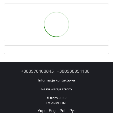
+380976168845
+380938951188
Informacje kontaktowe
Pełna wersja strony
© from 2012
TM ARMOLINE
Укр
Eng
Pol
Рус