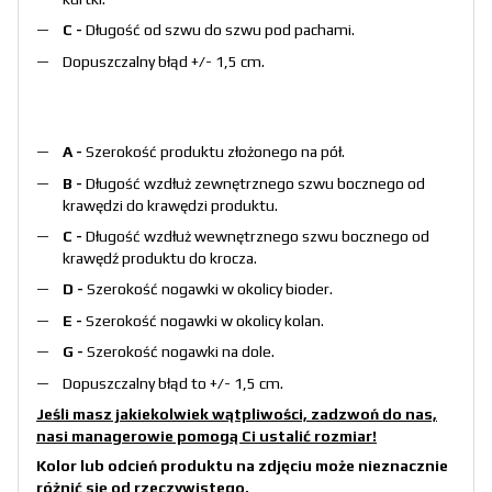
C -
Długość od szwu do szwu pod pachami.
Dopuszczalny błąd +/- 1,5 cm.
A -
Szerokość produktu złożonego na pół.
B -
Długość wzdłuż zewnętrznego szwu bocznego od
krawędzi do krawędzi produktu.
C -
Długość wzdłuż wewnętrznego szwu bocznego od
krawędź produktu do krocza.
D -
Szerokość nogawki w okolicy bioder.
E -
Szerokość nogawki w okolicy kolan.
G -
Szerokość nogawki na dole.
Dopuszczalny błąd to +/- 1,5 cm.
Jeśli masz jakiekolwiek wątpliwości, zadzwoń do nas,
nasi managerowie pomogą Ci ustalić rozmiar!
Kolor lub odcień produktu na zdjęciu może nieznacznie
różnić się od rzeczywistego.