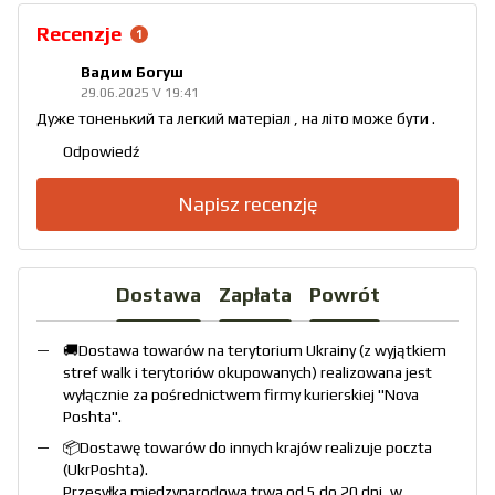
Recenzje
1
Вадим Богуш
29.06.2025 V 19:41
Дуже тоненький та легкий матеріал , на літо може бути .
Odpowiedź
Napisz recenzję
Dostawa
Zapłata
Powrót
🚚Dostawa towarów na terytorium Ukrainy (z wyjątkiem
stref walk i terytoriów okupowanych) realizowana jest
wyłącznie za pośrednictwem firmy kurierskiej "
Nova
Poshta
".
📦Dostawę towarów do innych krajów realizuje poczta
(
UkrPoshta
).
Przesyłka międzynarodowa trwa od 5 do 20 dni, w