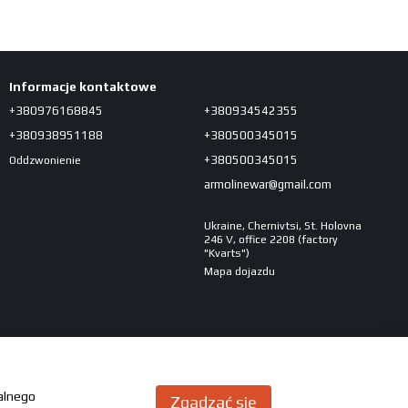
Informacje kontaktowe
+380976168845
+380934542355
+380938951188
+380500345015
+380500345015
Oddzwonienie
armolinewar@gmail.com
Ukraine, Chernivtsi, St. Holovna
246 V, office 2208 (factory
"Kvarts")
Mapa dojazdu
malnego
Zgadzać się