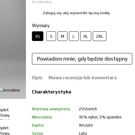
Oczekiwany
Zaloguj się, aby wyświetlić łączną zniżkę
%
Wymiary
XS
S
M
L
XL
2XL
Powiadom mnie, gdy będzie dostępny
Opis
Nowa recenzja lub komentarz
Charakterystyka
Warstwa zewnętrzna
2VStretch
Mieszanina
95% nylon, 5% spandex
Kaptur
Wszyte
Sezon
Lato