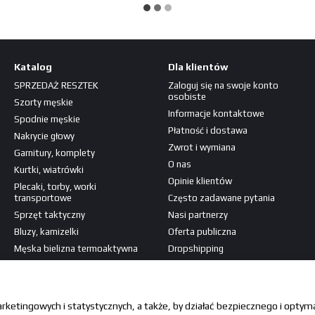
Katalog
Dla klientów
SPRZEDAŻ RESZTEK
Zaloguj się na swoje konto
osobiste
Szorty męskie
Informacje kontaktowe
Spodnie męskie
Płatność i dostawa
Nakrycie głowy
Zwrot i wymiana
Garnitury, komplety
O nas
Kurtki, wiatrówki
Opinie klientów
Plecaki, torby, worki
transportowe
Często zadawane pytania
Sprzęt taktyczny
Nasi partnerzy
Bluzy, kamizelki
Oferta publiczna
Męska bielizna termoaktywna
Dropshipping
Koszulki, koszule
Jesteśmy w mediach
Naszywki, patche
społecznościowych
arketingowych i statystycznych, a także, by działać bezpiecznego i opty