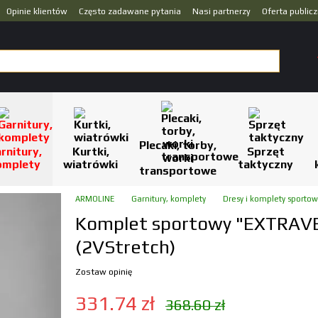
Opinie klientów
Często zadawane pytania
Nasi partnerzy
Oferta public
Plecaki, torby,
rnitury,
Kurtki,
Sprzęt
worki
omplety
wiatrówki
taktyczny
transportowe
ARMOLINE
Garnitury, komplety
Dresy i komplety sporto
Komplet sportowy "EXTRAVE
(2VStretch)
Zostaw opinię
331.74 zł
368.60 zł