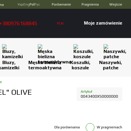
Porównanie
Укр
Eng
Pol
Рус
Pragnienia
Wejście
zna
+380976168845
Moje zamówienie
PLN
Bluzy,
Męska bielizna
Koszulki,
Naszywki,
kamizelki
termoaktywna
koszule
patche
we
L" OLIVE
Artykuł
0043400XS0000000
Dla porównania
W pragnieniach