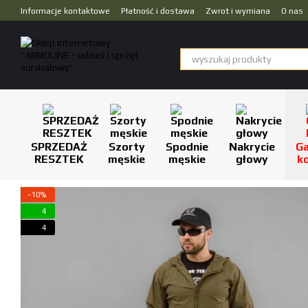
Przejdź do głównej treści
Informacje kontaktowe
Płatność i dostawa
Zwrot i wymiana
O nas
Dropshipping
SPRZEDAŻ
Szorty
Spodnie
Nakrycie
Ga
RESZTEK
męskie
męskie
głowy
k
−10%
4
4