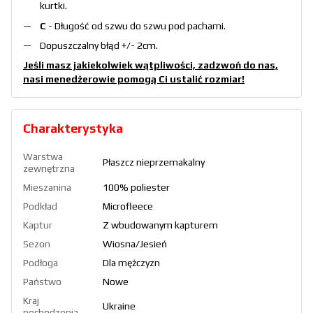
kurtki.
C
- Długość od szwu do szwu pod pachami.
Dopuszczalny błąd +/- 2cm.
Jeśli masz jakiekolwiek wątpliwości, zadzwoń do nas,
nasi menedżerowie pomogą Ci ustalić rozmiar!
Charakterystyka
Warstwa
Płaszcz nieprzemakalny
zewnętrzna
Mieszanina
100% poliester
Podkład
Microfleece
Kaptur
Z wbudowanym kapturem
Sezon
Wiosna/Jesień
Podłoga
Dla mężczyzn
Państwo
Nowe
Kraj
Ukraine
pochodzenia