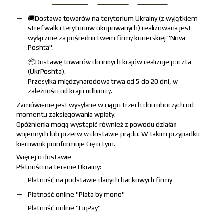
🚚Dostawa towarów na terytorium Ukrainy (z wyjątkiem
stref walk i terytoriów okupowanych) realizowana jest
wyłącznie za pośrednictwem firmy kurierskiej "
Nova
Poshta
".
📦Dostawę towarów do innych krajów realizuje poczta
(
UkrPoshta
).
Przesyłka międzynarodowa trwa od 5 do 20 dni, w
zależności od kraju odbiorcy.
Zamówienie jest wysyłane w ciągu trzech dni roboczych od
momentu zaksięgowania wpłaty.
Opóźnienia mogą wystąpić również z powodu działań
wojennych lub przerw w dostawie prądu. W takim przypadku
kierownik poinformuje Cię o tym.
Więcej o dostawie
Płatności na terenie Ukrainy:
Płatność na podstawie danych bankowych firmy
Płatność online "
Plata by mono
"
Płatność online "
LiqPay
"