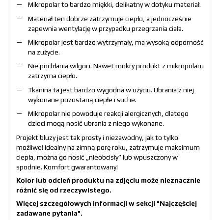
Mikropolar to bardzo miękki, delikatny w dotyku materiał.
Materiał ten dobrze zatrzymuje ciepło, a jednocześnie
zapewnia wentylację w przypadku przegrzania ciała.
Mikropolar jest bardzo wytrzymały, ma wysoką odporność
na zużycie.
Nie pochłania wilgoci. Nawet mokry produkt z mikropolaru
zatrzyma ciepło.
Tkanina ta jest bardzo wygodna w użyciu. Ubrania z niej
wykonane pozostaną ciepłe i suche.
Mikropolar nie powoduje reakcji alergicznych, dlatego
dzieci mogą nosić ubrania z niego wykonane.
Projekt bluzy jest tak prosty i niezawodny, jak to tylko
możliwe! Idealny na zimną porę roku, zatrzymuje maksimum
ciepła, można go nosić „nieobcisły” lub wpuszczony w
spodnie. Komfort gwarantowany!
Kolor lub odcień produktu na zdjęciu może nieznacznie
różnić się od rzeczywistego.
Więcej szczegółowych informacji w sekcji
"Najczęściej
zadawane pytania"
.