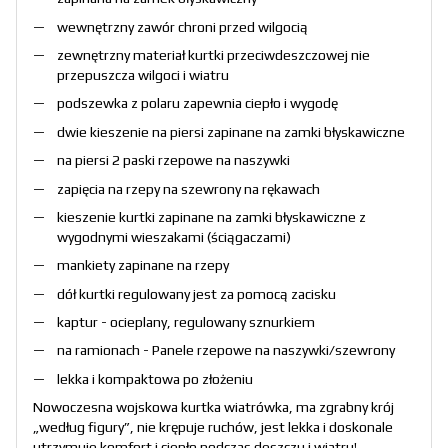
wewnętrzny zawór chroni przed wilgocią
zewnętrzny materiał kurtki przeciwdeszczowej nie
przepuszcza wilgoci i wiatru
podszewka z polaru zapewnia ciepło i wygodę
dwie kieszenie na piersi zapinane na zamki błyskawiczne
na piersi 2 paski rzepowe na naszywki
zapięcia na rzepy na szewrony na rękawach
kieszenie kurtki zapinane na zamki błyskawiczne z
wygodnymi wieszakami (ściągaczami)
mankiety zapinane na rzepy
dół kurtki regulowany jest za pomocą zacisku
kaptur - ocieplany, regulowany sznurkiem
na ramionach - Panele rzepowe na naszywki/szewrony
lekka i kompaktowa po złożeniu
Nowoczesna wojskowa kurtka wiatrówka, ma zgrabny krój
„według figury”, nie krępuje ruchów, jest lekka i doskonale
utrzymuje komfort i ciepło podczas deszczu i wiatru!