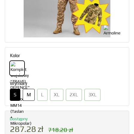
Kolor
Wymiary
S
M
L
XL
2XL
3XL
Dostępny
287.28 zł
718.20 zł