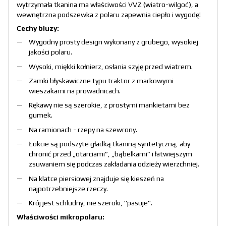
wytrzymała tkanina ma właściwości VVZ (wiatro-wilgoć), a
wewnętrzna podszewka z polaru zapewnia ciepło i wygodę!
Cechy bluzy:
Wygodny prosty design wykonany z grubego, wysokiej
jakości polaru.
Wysoki, miękki kołnierz, osłania szyję przed wiatrem.
Zamki błyskawiczne typu traktor z markowymi
wieszakami na prowadnicach.
Rękawy nie są szerokie, z prostymi mankietami bez
gumek.
Na ramionach - rzepy na szewrony.
Łokcie są podszyte gładką tkaniną syntetyczną, aby
chronić przed „otarciami”, „bąbelkami” i łatwiejszym
zsuwaniem się podczas zakładania odzieży wierzchniej.
Na klatce piersiowej znajduje się kieszeń na
najpotrzebniejsze rzeczy.
Krój jest schludny, nie szeroki, "pasuje".
Właściwości mikropolaru: