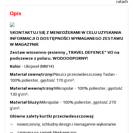
Opis
SKONTAKTUJ SIĘ Z MENEDŻERAMI W CELU UZYSKANIA
INFORMACJI O DOSTĘPNOŚCI WYMAGANEGO ZESTAWU
W MAGAZYNIE
Zestaw wiosenno-jesienny „TRAVEL DEFENCE” VO na
podszewce z polaru. WODOODPORNY!
Kolor
- Ukrpixel (MM14)
Materiał zewnętrzny:
Płaszcz przeciwdeszczowy Taslan -
100% poliester, gęstość 170 g\
m²
.
Materiał wewnętrzny:
Mikropolar - 100% poliester, gęstość
130 g\
m²
.
Materiał bluzy:
Mikropolar - 100% poliester, gęstość 270
g\m².
Główne zalety kurtki przeciwdeszczowej:
nowoczesny, schludny design i nienaganne wykonanie
zapinana na zamek błyskawiczny