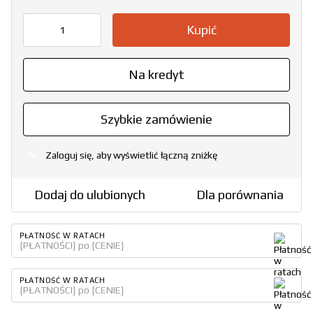
Kupić
Na kredyt
Szybkie zamówienie
Zaloguj się, aby wyświetlić łączną zniżkę
%
Dodaj do ulubionych
Dla porównania
PŁATNOŚĆ W RATACH
{PŁATNOŚCI} po {CENIE}
PŁATNOŚĆ W RATACH
{PŁATNOŚCI} po {CENIE}