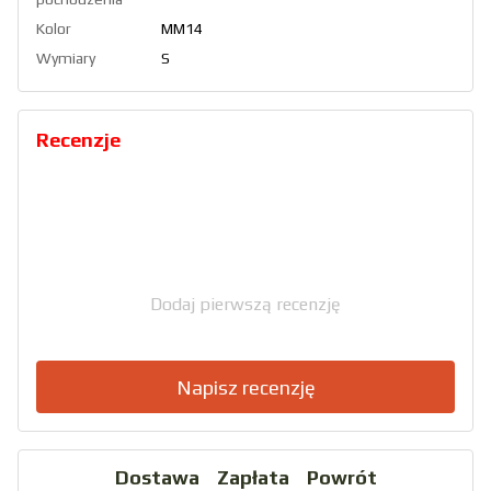
Kolor
ММ14
Wymiary
S
Recenzje
Dodaj pierwszą recenzję
Napisz recenzję
Dostawa
Zapłata
Powrót