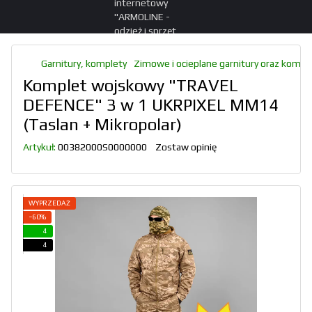
Garnitury, komplety
Zimowe i ocieplane garnitury oraz kompl
Komplet wojskowy "TRAVEL
DEFENCE" 3 w 1 UKRPIXEL MM14
(Taslan + Mikropolar)
Artykuł:
00382000S0000000
Zostaw opinię
WYPRZEDAŻ
−60%
4
4