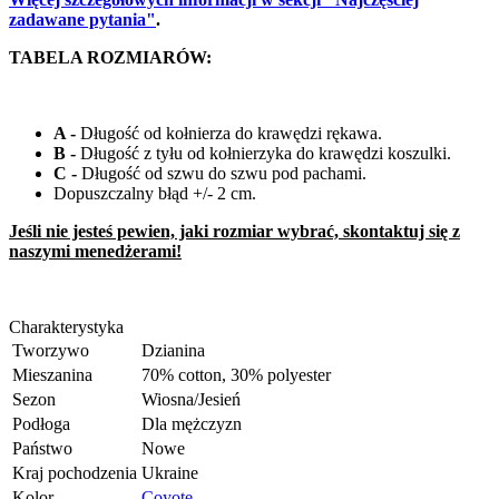
zadawane pytania"
.
TABELA ROZMIARÓW:
A -
Długość od kołnierza do krawędzi rękawa.
B -
Długość z tyłu od kołnierzyka do krawędzi koszulki.
C -
Długość od szwu do szwu pod pachami.
Dopuszczalny błąd +/- 2 cm.
Jeśli nie jesteś pewien, jaki rozmiar wybrać, skontaktuj się z
naszymi menedżerami!
Charakterystyka
Tworzywo
Dzianina
Mieszanina
70% cotton, 30% polyester
Sezon
Wiosna/Jesień
Podłoga
Dla mężczyzn
Państwo
Nowe
Kraj pochodzenia
Ukraine
Kolor
Coyote