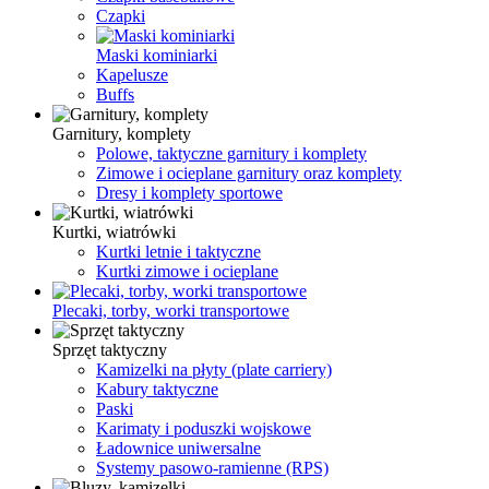
Czapki
Maski kominiarki
Kapelusze
Buffs
Garnitury, komplety
Polowe, taktyczne garnitury i komplety
Zimowe i ocieplane garnitury oraz komplety
Dresy i komplety sportowe
Kurtki, wiatrówki
Kurtki letnie i taktyczne
Kurtki zimowe i ocieplane
Plecaki, torby, worki transportowe
Sprzęt taktyczny
Kamizelki na płyty (plate carriery)
Kabury taktyczne
Paski
Karimaty i poduszki wojskowe
Ładownice uniwersalne
Systemy pasowo-ramienne (RPS)