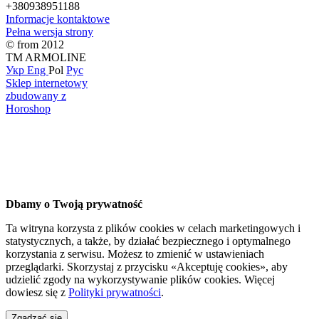
+380938951188
Informacje kontaktowe
Pełna wersja strony
© from 2012
TM ARMOLINE
Укр
Eng
Pol
Рус
Sklep internetowy
zbudowany z
Horoshop
Dbamy o Twoją prywatność
Ta witryna korzysta z plików cookies w celach marketingowych i
statystycznych, a także, by działać bezpiecznego i optymalnego
korzystania z serwisu. Możesz to zmienić w ustawieniach
przeglądarki. Skorzystaj z przycisku «Akceptuję cookies», aby
udzielić zgody na wykorzystywanie plików cookies. Więcej
dowiesz się z
Polityki prywatności
.
Zgadzać się