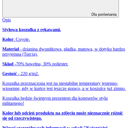
Dla porównania
Opis
Stylowa koszulka z rękawami.
Kolor
: Coyote.
Materiał -
dzianina dwunitkowa, gładka, matowa, w dotyku bardzo
przyjemna (Turcja).
Skład -
70% bawełna, 30% poliester.
Gęstość -
220 g/m2.
Koszulka przeznaczona jest na
niestabilne
temperatury jesienno-
wiosenne, gdy w kurtce jest jeszcze gorąco, a w koszulce już zimno.
Koszulka będzie świetnym prezentem dla koneserów stylu
militarnego!
Kolor lub odcień produktu na zdjęciu może nieznacznie różnić
się od rzeczywistego.
Więcej szczegółowych informacji w sekcji
"Najczęściej