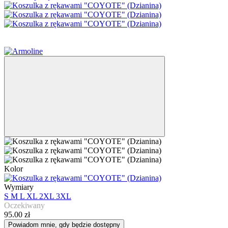
4
4
Kolor
Wymiary
S
M
L
XL
2XL
3XL
Oczekiwany
95.00 zł
Powiadom mnie, gdy będzie dostępny