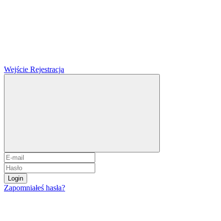
Wejście
Rejestracja
Login
Zapomniałeś hasła?