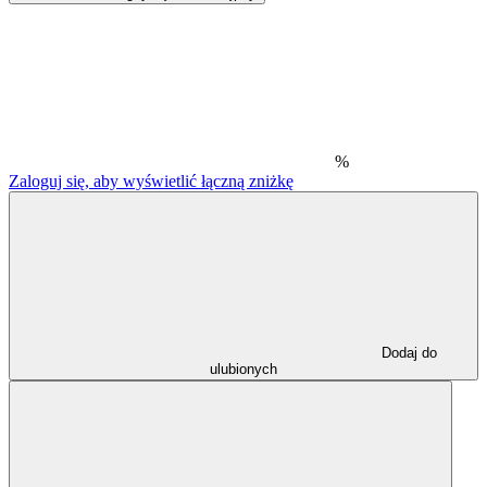
%
Zaloguj się, aby wyświetlić łączną zniżkę
Dodaj do
ulubionych