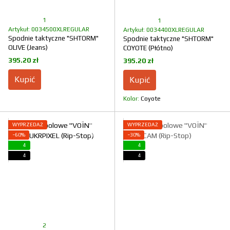
1
1
Artykuł: 0034500XLREGULAR
Artykuł: 0034400XLREGULAR
Spodnie taktyczne "SHTORM"
Spodnie taktyczne "SHTORM"
OLIVE (Jeans)
COYOTE (Płótno)
395.20 zł
395.20 zł
Kupić
Kupić
Kolor
Coyote
WYPRZEDAŻ
WYPRZEDAŻ
−60%
−30%
4
4
4
4
2