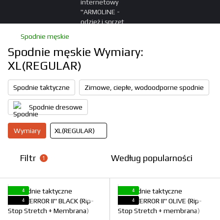
Spodnie męskie
Spodnie męskie Wymiary:
XL(REGULAR)
Spodnie taktyczne
Zimowe, ciepłe, wodoodporne spodnie
Spodnie dresowe
Wymiary
XL(REGULAR)
Filtr
Według popularności
1
4
4
4
4