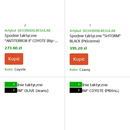
2
1
Artykuł: 0033800XLREGULAR
Artykuł: 0034300XLREGULAR
Spodnie taktyczne
Spodnie taktyczne "SHTORM"
"ANTITERROR II" COYOTE (Rip-
BLACK (Płócienne)
Stop Stretch + Membrana)
273.60 zł
395.20 zł
Kupić
Kupić
Kolor
Coyote
Kolor
Czarny
4
4
4
4