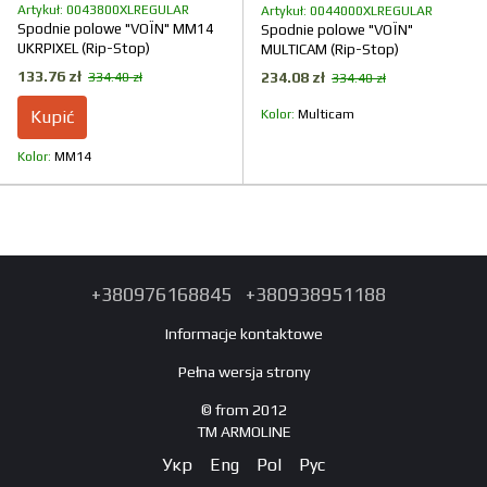
Artykuł: 0043800XLREGULAR
Artykuł: 0044000XLREGULAR
Spodnie polowe "VOЇN" MM14
Spodnie polowe "VOЇN"
UKRPIXEL (Rip-Stop)
MULTICAM (Rip-Stop)
133.76 zł
234.08 zł
334.40 zł
334.40 zł
Kupić
Kolor
Multicam
Kolor
ММ14
+380976168845
+380938951188
Informacje kontaktowe
Pełna wersja strony
© from 2012
TM ARMOLINE
Укр
Eng
Pol
Рус