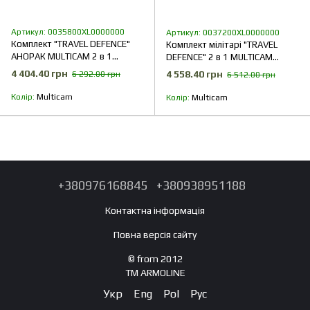
Артикул: 0035800XL0000000
Артикул: 0037200XL0000000
Комплект "TRAVEL DEFENCE"
Комплект мілітарі "TRAVEL
АНОРАК MULTICAM 2 в 1
DEFENCE" 2 в 1 MULTICAM
(Таслан + Мікрофліс)
(Таслан + Мікрофліс)
4 404.40 грн
4 558.40 грн
6 292.00 грн
6 512.00 грн
Колір
Multicam
Колір
Multicam
+380976168845
+380938951188
Контактна інформація
Повна версія сайту
© from 2012
TM ARMOLINE
Укр
Eng
Pol
Рус