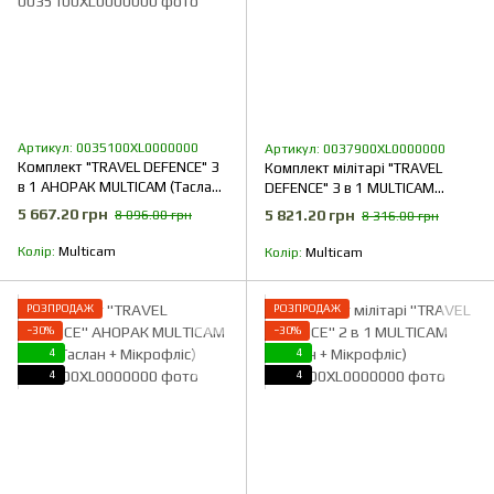
Артикул: 0035100XL0000000
Артикул: 0037900XL0000000
Комплект "TRAVEL DEFENCE" 3
Комплект мілітарі "TRAVEL
в 1 АНОРАК MULTICAM (Таслан
DEFENCE" 3 в 1 MULTICAM
+ Мікрофліс)
(Таслан + Мікрофліс)
5 667.20 грн
5 821.20 грн
8 096.00 грн
8 316.00 грн
Колір
Multicam
Колір
Multicam
РОЗПРОДАЖ
РОЗПРОДАЖ
−30%
−30%
4
4
4
4