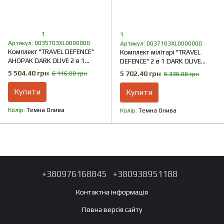
1
1
Артикул: 0035703XL0000000
Артикул: 0037103XL0000000
Комплект "TRAVEL DEFENCE"
Комплект мілітарі "TRAVEL
АНОРАК DARK OLIVE 2 в 1
DEFENCE" 2 в 1 DARK OLIVE
(Таслан + Мікрофліс)
(Таслан + Мікрофліс)
5 504.40 грн
5 702.40 грн
6 116.00 грн
6 336.00 грн
Купити
Купити
Колір
Темна Олива
Колір
Темна Олива
+380976168845
+380938951188
Контактна інформація
Повна версія сайту